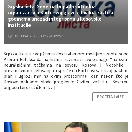
Srpska lista: Severna brigada virtuelna
organizacija u Kurtijevoj glavi, a Civilna zaštita
godinama unazad integrisana u kosovske
institucije
30. June 2023, 09:47 -> 09:57
Srpska lista u saopštenju dostavljenom medijima zahteva od
Kfora i Euleksa da najhitnije razmesti svoje snage “na svim
neuralgičnim tačkama na severu Kosova i Metohije i
preventivnom delovanjem spreče da Kurti ostvari svoj pakleni
plan i ugrozi mir na ovim prostorima” dan nakon što je
Kosovo odlukom vlade proglasilo Civilnu zaštitu i Severnu
brigadu terorističkim […]
PROČITAJ VIŠE