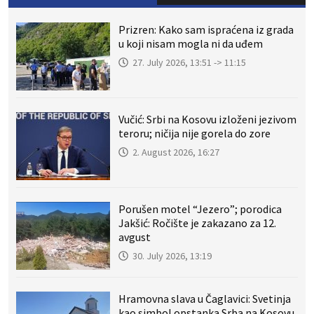
Prizren: Kako sam ispraćena iz grada
u koji nisam mogla ni da uđem
27. July 2026, 13:51 -> 11:15
Vučić: Srbi na Kosovu izloženi jezivom
teroru; ničija nije gorela do zore
2. August 2026, 16:27
Porušen motel “Jezero”; porodica
Jakšić: Ročište je zakazano za 12.
avgust
30. July 2026, 13:19
Hramovna slava u Čaglavici: Svetinja
kao simbol opstanka Srba na Kosovu