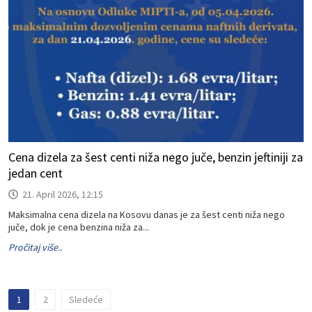
Cena dizela za šest centi niža nego juče, benzin jeftiniji za
jedan cent
21. April 2026, 12:15
Maksimalna cena dizela na Kosovu danas je za šest centi niža nego
juče, dok je cena benzina niža za...
Pročitaj više..
1
2
Sledeće