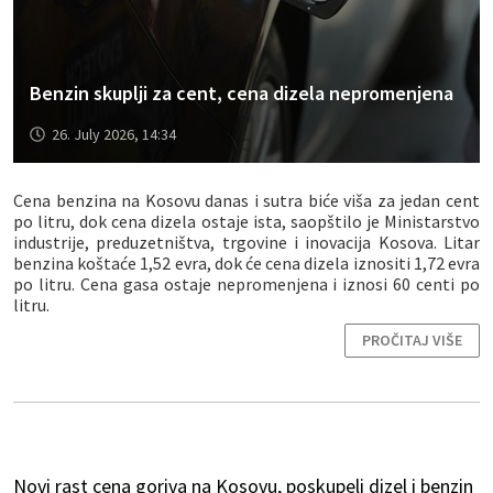
Benzin skuplji za cent, cena dizela nepromenjena
26. July 2026, 14:34
Cena benzina na Kosovu danas i sutra biće viša za jedan cent
po litru, dok cena dizela ostaje ista, saopštilo je Ministarstvo
industrije, preduzetništva, trgovine i inovacija Kosova. Litar
benzina koštaće 1,52 evra, dok će cena dizela iznositi 1,72 evra
po litru. Cena gasa ostaje nepromenjena i iznosi 60 centi po
litru.
PROČITAJ VIŠE
Novi rast cena goriva na Kosovu, poskupeli dizel i benzin