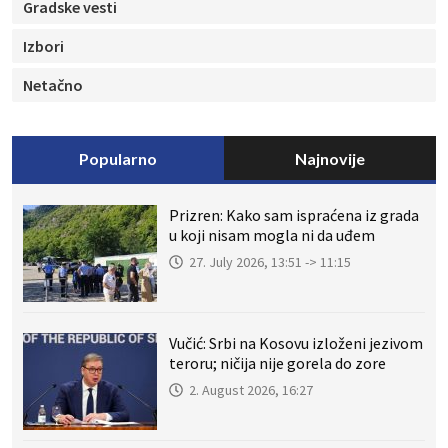
Gradske vesti
Izbori
Netačno
Popularno
Najnovije
Prizren: Kako sam ispraćena iz grada
u koji nisam mogla ni da uđem
27. July 2026, 13:51 -> 11:15
Vučić: Srbi na Kosovu izloženi jezivom
teroru; ničija nije gorela do zore
2. August 2026, 16:27