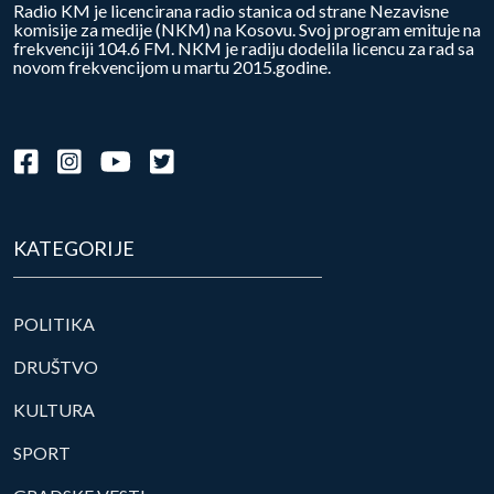
Radio KM je licencirana radio stanica od strane Nezavisne
komisije za medije (NKM) na Kosovu. Svoj program emituje na
frekvenciji 104.6 FM. NKM je radiju dodelila licencu za rad sa
novom frekvencijom u martu 2015.godine.
KATEGORIJE
POLITIKA
DRUŠTVO
KULTURA
SPORT