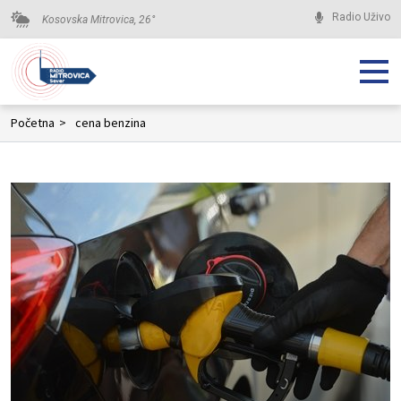
Radio Uživo
Kosovska Mitrovica,
26
°
Početna
>
cena benzina