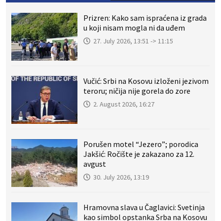
Prizren: Kako sam ispraćena iz grada
u koji nisam mogla ni da uđem
27. July 2026, 13:51 -> 11:15
Vučić: Srbi na Kosovu izloženi jezivom
teroru; ničija nije gorela do zore
2. August 2026, 16:27
Porušen motel “Jezero”; porodica
Jakšić: Ročište je zakazano za 12.
avgust
30. July 2026, 13:19
Hramovna slava u Čaglavici: Svetinja
kao simbol opstanka Srba na Kosovu