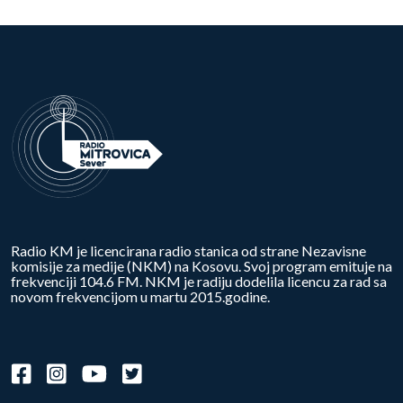
Radio KM je licencirana radio stanica od strane Nezavisne
komisije za medije (NKM) na Kosovu. Svoj program emituje na
frekvenciji 104.6 FM. NKM je radiju dodelila licencu za rad sa
novom frekvencijom u martu 2015.godine.