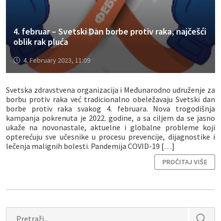
4. februar – Svetski Dan borbe protiv raka, najčešći
oblik rak pluća
4. February 2023, 11:09
Svetska zdravstvena organizacija i Međunarodno udruženje za
borbu protiv raka već tradicionalno obeležavaju Svetski dan
borbe protiv raka svakog 4. februara. Nova trogodišnja
kampanja pokrenuta je 2022. godine, a sa ciljem da se jasno
ukaže na novonastale, aktuelne i globalne probleme koji
opterećuju sve učesnike u procesu prevencije, dijagnostike i
lečenja malignih bolesti. Pandemija COVID-19 […]
PROČITAJ VIŠE
Search