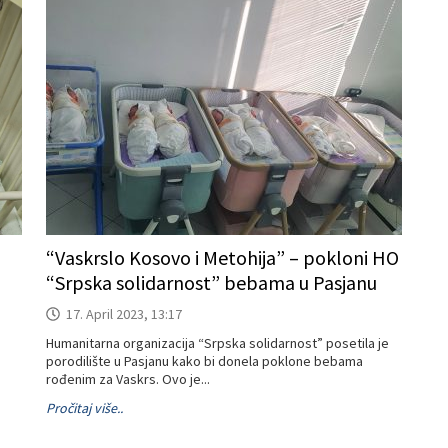
“Vaskrslo Kosovo i Metohija” – pokloni HO
“Srpska solidarnost” bebama u Pasjanu
17. April 2023, 13:17
Humanitarna organizacija “Srpska solidarnost” posetila je
porodilište u Pasjanu kako bi donela poklone bebama
rođenim za Vaskrs. Ovo je...
Pročitaj više..