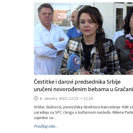
Čestitke i darovi predsednika Srbije
uručeni novorođenim bebama u Gračani
6. January 2023, 12:23 -> 12:24
Vršilac dužnosti, pomoćnika direktora Kancelarije KiM z
saradnju sa SPC i brigu o kulturnom nasleđu Milena Parli
zajedno sa...
Pročitaj više..