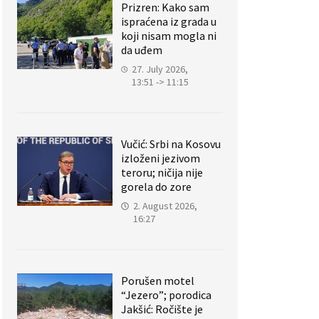
Prizren: Kako sam
ispraćena iz grada u
koji nisam mogla ni
da uđem
27. July 2026,
13:51 -> 11:15
Vučić: Srbi na Kosovu
izloženi jezivom
teroru; ničija nije
gorela do zore
2. August 2026,
16:27
Porušen motel
“Jezero”; porodica
Jakšić: Ročište je