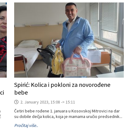
Spirić: Kolica i pokloni za novorođene
ci
bebe
2. January 2023, 15:08 -> 15:11
a
Četiri bebe rođene 1. januara u Kosovskoj Mitrovici na dar
ć
su dobile dečja kolica, koja je mamama uručio predsednik...
Pročitaj više..