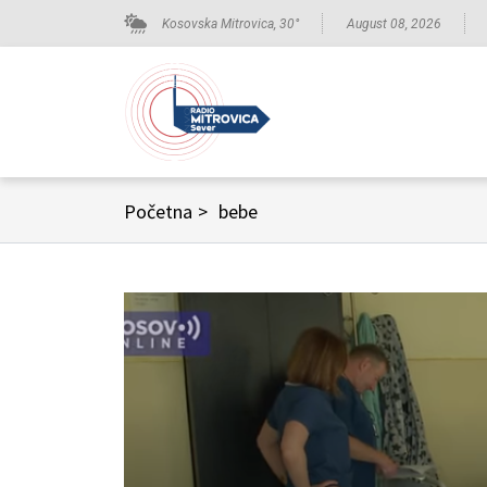
Kosovska Mitrovica,
30
°
August 08, 2026
Početna
>
bebe