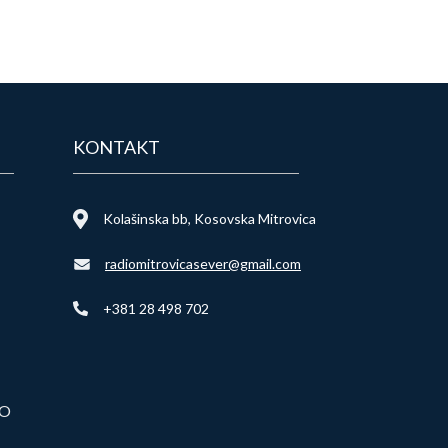
KONTAKT
Kolašinska bb, Kosovska Mitrovica
radiomitrovicasever@gmail.com
+381 28 498 702
VO