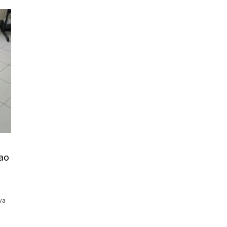
ćao
va