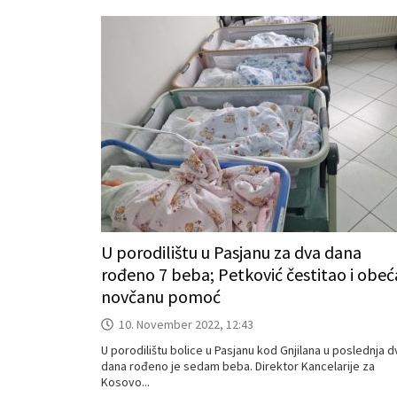
U porodilištu u Pasjanu za dva dana
rođeno 7 beba; Petković čestitao i obe
novčanu pomoć
10. November 2022, 12:43
U porodilištu bolice u Pasjanu kod Gnjilana u poslednja d
dana rođeno je sedam beba. Direktor Kancelarije za
Kosovo...