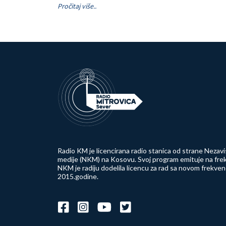
Pročitaj više..
Radio KM je licencirana radio stanica od strane Nezavi
medije (NKM) na Kosovu. Svoj program emituje na frek
NKM je radiju dodelila licencu za rad sa novom frekve
2015.godine.