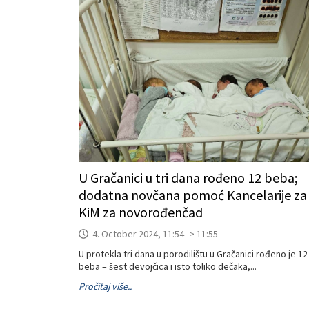
U Gračanici u tri dana rođeno 12 beba;
dodatna novčana pomoć Kancelarije za
KiM za novorođenčad
4. October 2024, 11:54 -> 11:55
U protekla tri dana u porodilištu u Gračanici rođeno je 12
beba – šest devojčica i isto toliko dečaka,...
Pročitaj više..