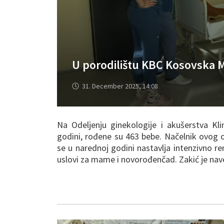
U porodilištu KBC Kosovska M
31. December 2025, 14:08
Na Odeljenju ginekologije i akušerstva Kli
godini, rođene su 463 bebe. Načelnik ovog o
se u narednoj godini nastavlja intenzivno ren
uslovi za mame i novorođenčad. Zakić je na