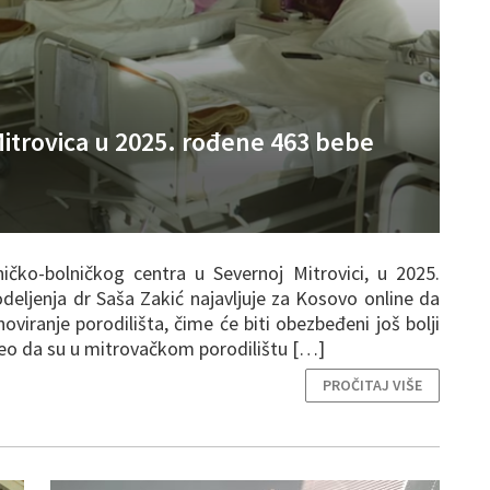
itrovica u 2025. rođene 463 bebe
ničko-bolničkog centra u Severnoj Mitrovici, u 2025.
deljenja dr Saša Zakić najavljuje za Kosovo online da
oviranje porodilišta, čime će biti obezbeđeni još bolji
veo da su u mitrovačkom porodilištu […]
PROČITAJ VIŠE