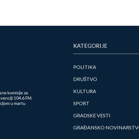
KATEGORIJE
POLITIKA
DRUŠTVO
KULTURA
sne komisije za
venciji 104.6 FM.
SPORT
ncijom u martu
GRADSKE VESTI
GRAĐANSKO NOVINARST