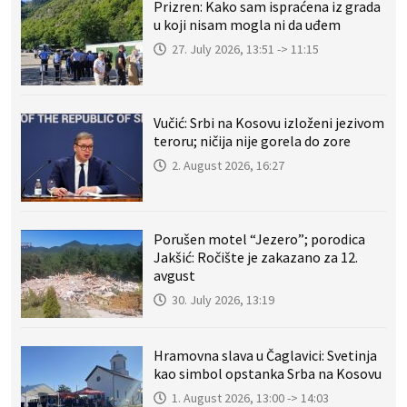
Prizren: Kako sam ispraćena iz grada
u koji nisam mogla ni da uđem
27. July 2026, 13:51 -> 11:15
Vučić: Srbi na Kosovu izloženi jezivom
teroru; ničija nije gorela do zore
2. August 2026, 16:27
Porušen motel “Jezero”; porodica
Jakšić: Ročište je zakazano za 12.
avgust
30. July 2026, 13:19
Hramovna slava u Čaglavici: Svetinja
kao simbol opstanka Srba na Kosovu
1. August 2026, 13:00 -> 14:03