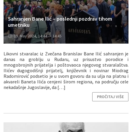
Sahranjen Bane Ilić – poslednji pozdrav tihom
umetniku
19. May 2024, 14:44 -> 14:45
Likovni stvaralac iz Zvečana Branislav Bane Ilić sahranjen je
danas na groblju u Rudaru, uz prisustvo porodice i
mnogobrojnih prijatelja i poštovaoca njegovog stvaralaštva.
Ilićev dugogodišnji prijatelj, književnik i novinar Miodrag
Radomirović podsetio je u svom govoru da su ulja na platnu i
akvareli Baneta Ilića cenjeni širom regiona, na području cele
nekadašnje Jugoslavije, da […]
PROČITAJ VIŠE