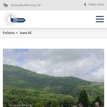
Radio Uživo
Kosovska Mitrovica,
24
°
Početna
>
bane ilić