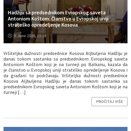
Hadžiju sa predsednikom Evropskog saveta
Antoniom Koštom: Članstvo u Evropskoj uniji
strateško opredeljenje Kosova
3. June 2026, 15:13
Vršiteljka dužnosti predsednice Kosova Aljbuljena Hadžiju je
danas tokom sastanka sa predsednikom Evropskog saveta
Antoniom Koštom koji je na turneji po Balkanu, kazala da
je članstvo u Evropskoj uniji strateško opredeljenje Kosova i
da građani to podržavaju. Vršiteljka dužnosti predsednice
Kosova Aljbuljena Hadžiju je danas tokom sastanka sa
predsednikom Evropskog saveta Antoniom Koštom koji je na
turneji […]
PROČITAJ VIŠE