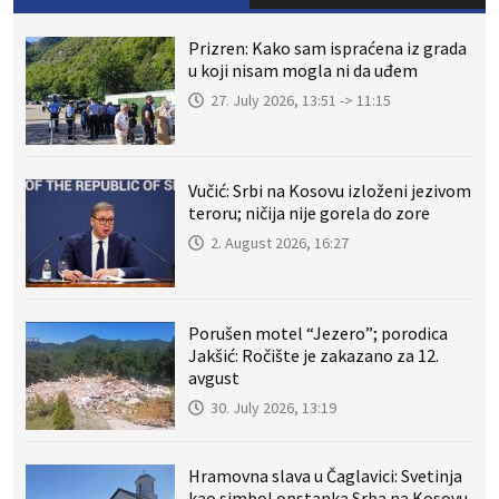
Prizren: Kako sam ispraćena iz grada
u koji nisam mogla ni da uđem
27. July 2026, 13:51 -> 11:15
Vučić: Srbi na Kosovu izloženi jezivom
teroru; ničija nije gorela do zore
2. August 2026, 16:27
Porušen motel “Jezero”; porodica
Jakšić: Ročište je zakazano za 12.
avgust
30. July 2026, 13:19
Hramovna slava u Čaglavici: Svetinja
kao simbol opstanka Srba na Kosovu