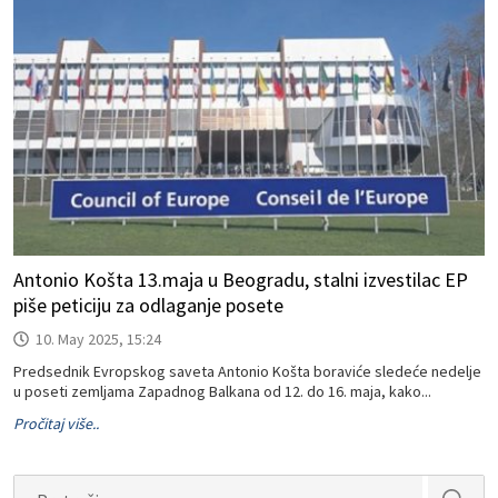
Antonio Košta 13.maja u Beogradu, stalni izvestilac EP
piše peticiju za odlaganje posete
10. May 2025, 15:24
Predsednik Evropskog saveta Antonio Košta boraviće sledeće nedelje
u poseti zemljama Zapadnog Balkana od 12. do 16. maja, kako...
Pročitaj više..
Search