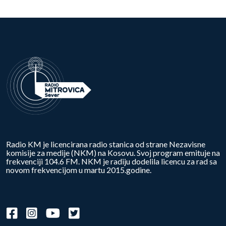
Radio KM je licencirana radio stanica od strane Nezavisne
komisije za medije (NKM) na Kosovu. Svoj program emituje na
frekvenciji 104.6 FM. NKM je radiju dodelila licencu za rad sa
novom frekvencijom u martu 2015.godine.