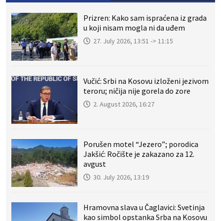
Prizren: Kako sam ispraćena iz grada
u koji nisam mogla ni da uđem
27. July 2026, 13:51 -> 11:15
Vučić: Srbi na Kosovu izloženi jezivom
teroru; ničija nije gorela do zore
2. August 2026, 16:27
Porušen motel “Jezero”; porodica
Jakšić: Ročište je zakazano za 12.
avgust
30. July 2026, 13:19
Hramovna slava u Čaglavici: Svetinja
kao simbol opstanka Srba na Kosovu