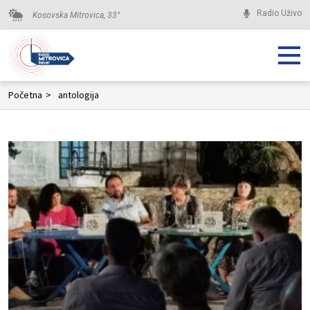
Radio Uživo
Kosovska Mitrovica,
33
°
Početna
>
antologija