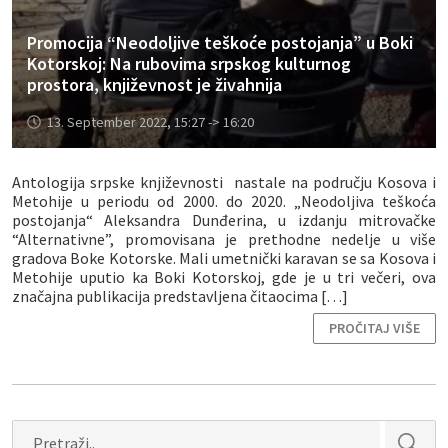
Promocija “Neodoljive teškoće postojanja” u Boki
Kotorskoj: Na rubovima srpskog kulturnog
prostora, književnost je živahnija
13. September 2022, 15:27 -> 16:20
Antologija srpske književnosti nastale na području Kosova i
Metohije u periodu od 2000. do 2020. „Neodoljiva teškoća
postojanja“ Aleksandra Dunđerina, u izdanju mitrovačke
“Alternativne”, promovisana je prethodne nedelje u više
gradova Boke Kotorske. Mali umetnički karavan se sa Kosova i
Metohije uputio ka Boki Kotorskoj, gde je u tri večeri, ova
značajna publikacija predstavljena čitaocima […]
PROČITAJ VIŠE
Search