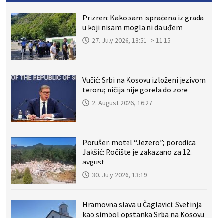
Prizren: Kako sam ispraćena iz grada
u koji nisam mogla ni da uđem
27. July 2026, 13:51 -> 11:15
Vučić: Srbi na Kosovu izloženi jezivom
teroru; ničija nije gorela do zore
2. August 2026, 16:27
Porušen motel “Jezero”; porodica
Jakšić: Ročište je zakazano za 12.
avgust
30. July 2026, 13:19
Hramovna slava u Čaglavici: Svetinja
kao simbol opstanka Srba na Kosovu