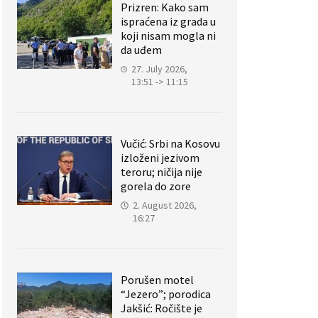
Prizren: Kako sam
ispraćena iz grada u
koji nisam mogla ni
da uđem
27. July 2026,
13:51 -> 11:15
Vučić: Srbi na Kosovu
izloženi jezivom
teroru; ničija nije
gorela do zore
2. August 2026,
16:27
Porušen motel
“Jezero”; porodica
Jakšić: Ročište je