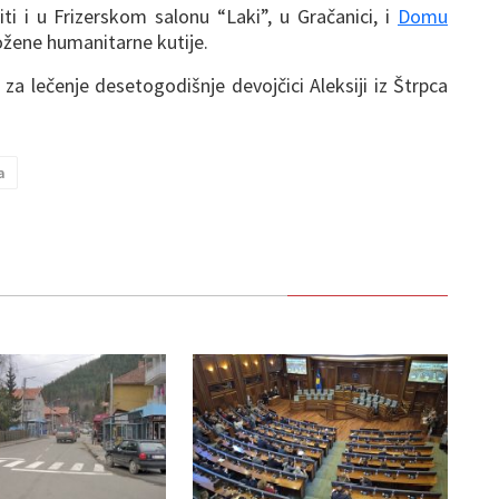
i i u Frizerskom salonu “Laki”, u Gračanici, i
Domu
ložene humanitarne kutije.
 za lečenje desetogodišnje devojčici Aleksiji iz Štrpca
a