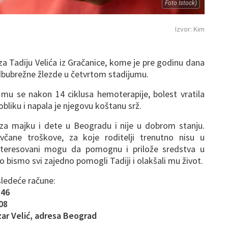
Foto Istock)
Izvor: Kim
za Tadiju Velića iz Gračanice, kome je pre godinu dana
bubrežne žlezde u četvrtom stadijumu.
 mu se nakon 14 ciklusa hemoterapije, bolest vratila
bliku i napala je njegovu koštanu srž.
u za majku i dete u Beogradu i nije u dobrom stanju.
ovčane troškove, za koje roditelji trenutno nisu u
nteresovani mogu da pomognu i prilože sredstva u
bismo svi zajedno pomogli Tadiji i olakšali mu život.
sledeće račune:
-46
08
zar Velić, adresa Beograd