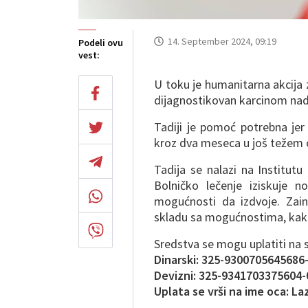
14. September 2024, 09:19
Podeli ovu
vest:
U toku je humanitarna akcija 
dijagnostikovan karcinom nad
Tadiji je pomoć potrebna jer
kroz dva meseca u još težem o
Tadija se nalazi na Institut
Bolničko lečenje iziskuje n
mogućnosti da izdvoje. Zai
skladu sa mogućnostima, kako 
Sredstva se mogu uplatiti na 
Dinarski: 325-9300705645686
Devizni: 325-9341703375604-
Uplata se vrši na ime oca: La