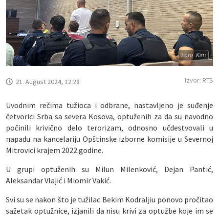
Foto: Kim
Izvor: RTS
21. August 2024, 12:28
Uvodnim rečima tužioca i odbrane, nastavljeno je suđenje
četvorici Srba sa severa Kosova, optuženih za da su navodno
počinili krivično delo terorizam, odnosno učdestvovali u
napadu na kancelariju Opštinske izborne komisije u Severnoj
Mitrovici krajem 2022.godine.
U grupi optuženih su Milun Milenković, Dejan Pantić,
Aleksandar Vlajić i Miomir Vakić.
Svi su se nakon što je tužilac Bekim Kodraljiu ponovo pročitao
sažetak optužnice, izjanili da nisu krivi za optužbe koje im se