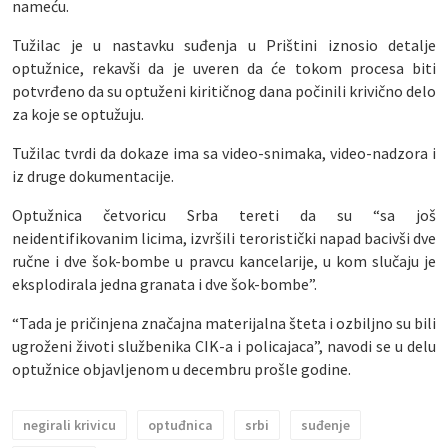
nameću.
Tužilac je u nastavku suđenja u Prištini iznosio detalje
optužnice, rekavši da je uveren da će tokom procesa biti
potvrđeno da su optuženi kiritičnog dana počinili krivično delo
za koje se optužuju.
Tužilac tvrdi da dokaze ima sa video-snimaka, video-nadzora i
iz druge dokumentacije.
Optužnica četvoricu Srba tereti da su “sa još
neidentifikovanim licima, izvršili teroristički napad bacivši dve
ručne i dve šok-bombe u pravcu kancelarije, u kom slučaju je
eksplodirala jedna granata i dve šok-bombe”.
“Tada je pričinjena značajna materijalna šteta i ozbiljno su bili
ugroženi životi službenika CIK-a i policajaca”, navodi se u delu
optužnice objavljenom u decembru prošle godine.
negirali krivicu
optuđnica
srbi
suđenje