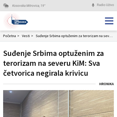
Radio Uživo
Kosovska Mitrovica,
19
°
Početna
>
Vesti
>
Suđenje Srbima optuženim za terorizam na severu KiM: Sva četvorica negirala krivicu
Suđenje Srbima optuženim za
terorizam na severu KiM: Sva
četvorica negirala krivicu
HRONIKA