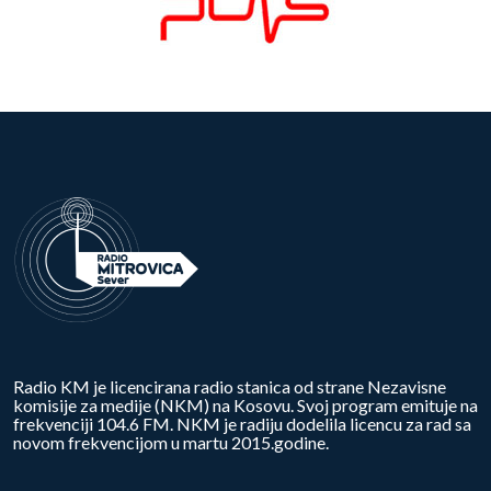
Radio KM je licencirana radio stanica od strane Nezavisne
komisije za medije (NKM) na Kosovu. Svoj program emituje na
frekvenciji 104.6 FM. NKM je radiju dodelila licencu za rad sa
novom frekvencijom u martu 2015.godine.