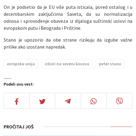
On je podsetio da je EU više puta isticala, pored ostalog i u
decembarskim zaključcima Saveta, da su normalizacija
odnosa i sprovođenje obaveza iz dijaloga suštinski uslovi na
evropskom putu i ​​Beograda i Prištine.
Stano je upozorio da obe strane rizikuju da izgube važne
prilike ako izostane napredak.
evropska unija
izbori na severu kosova
peter stano
Podeli ovu vest:
PROČITAJ JOŠ