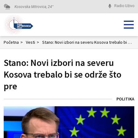
Radio Uživo
Kosovska Mitrovica,
24
°
Početna
>
Vesti
>
Stano: Novi izbori na severu Kosova trebalo bi se održe što pre
Stano: Novi izbori na severu
Kosova trebalo bi se održe što
pre
POLITIKA