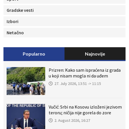
Gradske vesti
Izbori
Netačno
Popularno
Najnovije
Prizren: Kako sam ispraćena iz grada
u koji nisam mogla ni da uđem
27. July 2026, 13:51 -> 11:15
Vučić: Srbi na Kosovu izloženi jezivom
teroru; ničija nije gorela do zore
2. August 2026, 16:27