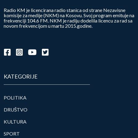
Radio KM je licencirana radio stanica od strane Nezavisne
komisije za medije (NKM) na Kosovu. Svoj program emituje na
frekvenciji 104.6 FM. NKM je radiju dodelila licencu za rad sa
novom frekvencijom u martu 2015.godine.
KATEGORIJE
POLITIKA
DRUŠTVO
KULTURA
SPORT