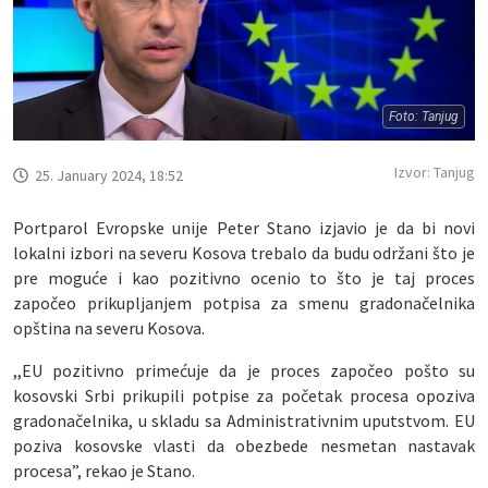
Foto: Tanjug
Izvor: Tanjug
25. January 2024, 18:52
Portparol Evropske unije Peter Stano izjavio je da bi novi
lokalni izbori na severu Kosova trebalo da budu održani što je
pre moguće i kao pozitivno ocenio to što je taj proces
započeo prikupljanjem potpisa za smenu gradonačelnika
opština na severu Kosova.
,,EU pozitivno primećuje da je proces započeo pošto su
kosovski Srbi prikupili potpise za početak procesa opoziva
gradonačelnika, u skladu sa Administrativnim uputstvom. EU
poziva kosovske vlasti da obezbede nesmetan nastavak
procesa”, rekao je Stano.