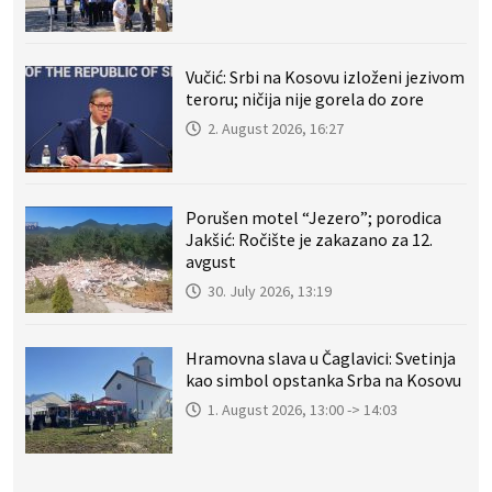
Vučić: Srbi na Kosovu izloženi jezivom
teroru; ničija nije gorela do zore
2. August 2026, 16:27
Porušen motel “Jezero”; porodica
Jakšić: Ročište je zakazano za 12.
avgust
30. July 2026, 13:19
Hramovna slava u Čaglavici: Svetinja
kao simbol opstanka Srba na Kosovu
1. August 2026, 13:00 -> 14:03