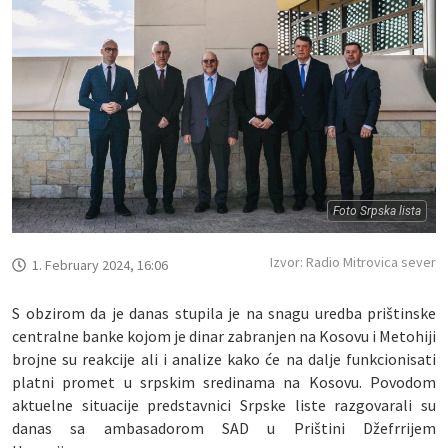
Foto Srpska lista
Izvor: Radio Mitrovica sever
1. February 2024, 16:06
S obzirom da je danas stupila je na snagu uredba prištinske
centralne banke kojom je dinar zabranjen na Kosovu i Metohiji
brojne su reakcije ali i analize kako će na dalje funkcionisati
platni promet u srpskim sredinama na Kosovu. Povodom
aktuelne situacije predstavnici Srpske liste razgovarali su
danas sa ambasadorom SAD u Prištini Džefrrijem