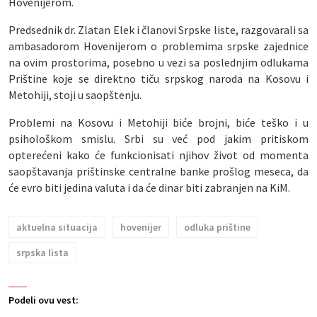
Hovenijerom.
Predsednik dr. Zlatan Elek i članovi Srpske liste, razgovarali sa
ambasadorom Hovenijerom o problemima srpske zajednice
na ovim prostorima, posebno u vezi sa poslednjim odlukama
Prištine koje se direktno tiču srpskog naroda na Kosovu i
Metohiji, stoji u saopštenju.
Problemi na Kosovu i Metohiji biće brojni, biće teško i u
psihološkom smislu. Srbi su već pod jakim pritiskom
opterećeni kako će funkcionisati njihov život od momenta
saopštavanja prištinske centralne banke prošlog meseca, da
će evro biti jedina valuta i da će dinar biti zabranjen na KiM.
aktuelna situacija
hovenijer
odluka prištine
srpska lista
Podeli ovu vest: