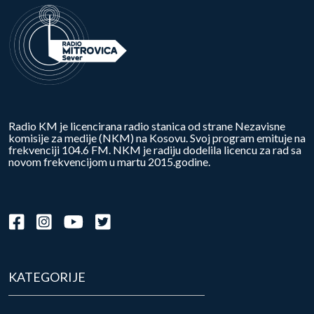
Radio KM je licencirana radio stanica od strane Nezavisne
komisije za medije (NKM) na Kosovu. Svoj program emituje na
frekvenciji 104.6 FM. NKM je radiju dodelila licencu za rad sa
novom frekvencijom u martu 2015.godine.
KATEGORIJE