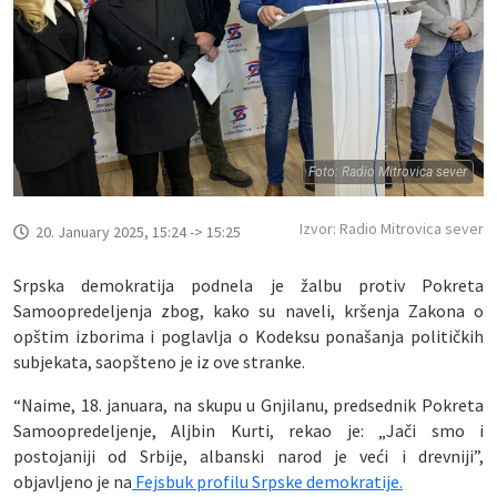
Foto: Radio Mitrovica sever
Izvor: Radio Mitrovica sever
20. January 2025, 15:24 -> 15:25
Srpska demokratija podnela je žalbu protiv Pokreta
Samoopredeljenja zbog, kako su naveli, kršenja Zakona o
opštim izborima i poglavlja o Kodeksu ponašanja političkih
subjekata, saopšteno je iz ove stranke.
“Naime, 18. januara, na skupu u Gnjilanu, predsednik Pokreta
Samoopredeljenje, Aljbin Kurti, rekao je: „Jači smo i
postojaniji od Srbije, albanski narod je veći i drevniji”,
objavljeno je na
Fejsbuk profilu Srpske demokratije.