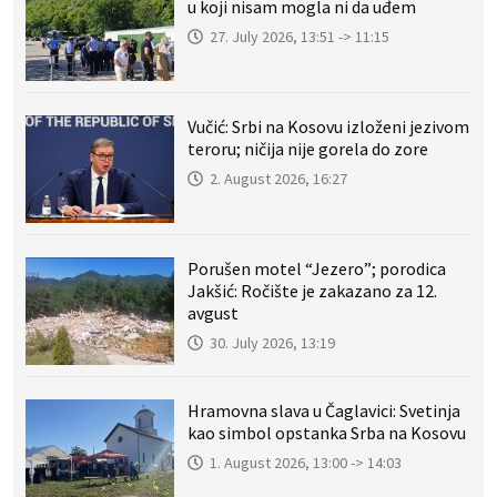
u koji nisam mogla ni da uđem
27. July 2026, 13:51 -> 11:15
Vučić: Srbi na Kosovu izloženi jezivom
teroru; ničija nije gorela do zore
2. August 2026, 16:27
Porušen motel “Jezero”; porodica
Jakšić: Ročište je zakazano za 12.
avgust
30. July 2026, 13:19
Hramovna slava u Čaglavici: Svetinja
kao simbol opstanka Srba na Kosovu
1. August 2026, 13:00 -> 14:03