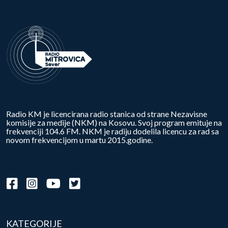
Radio KM je licencirana radio stanica od strane Nezavisne
komisije za medije (NKM) na Kosovu. Svoj program emituje na
frekvenciji 104.6 FM. NKM je radiju dodelila licencu za rad sa
novom frekvencijom u martu 2015.godine.
KATEGORIJE