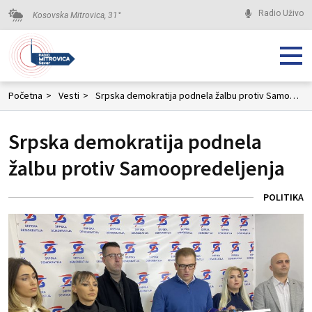
Radio Uživo
Kosovska Mitrovica,
31
°
Početna
>
Vesti
>
Srpska demokratija podnela žalbu protiv Samoopredeljenja
Srpska demokratija podnela
žalbu protiv Samoopredeljenja
POLITIKA