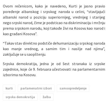
Ovom rečenicom, kako je navedeno, Kurti je jasno pravio
poređenje albanskog i srpskog naroda u celini, “stavljajući
albanski narod u poziciju superiornijeg, vrednijeg i starijeg
nego srpski narod, čime je podsticao na diskriminaciju i mržnju
prema srpskom narodu, koji takođe živi na Kosovu kao narod i
kao građani Kosova”.
“Takav stav direktno podstiče dehumanizaciju srpskog naroda
kao manje vrednog, a samim tim i nasilje nad njima”,
zaključuje se u saopštenju.
Srpska demokratija, jedna je od šest stranaka iz srpske
zajednice, koje će 9. februara učestvovati na parlamentarnim
izborima na Kosovu.
kurti
parlamenatrni izbori
samoopredeljenje
srpska demokratija
žalba