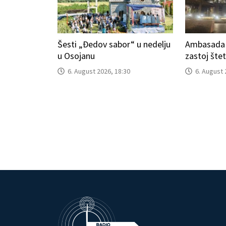
Šesti „Đedov sabor“ u nedelju
Ambasada S
u Osojanu
zastoj šte
6. August 2026, 18:30
6. August 