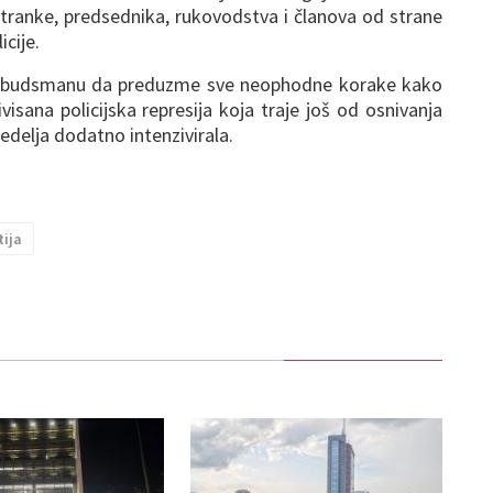
 stranke, predsednika, rukovodstva i članova od strane
icije.
mbudsmanu da preduzme sve neophodne korake kako
ivisana policijska represija koja traje još od osnivanja
nedelja dodatno intenzivirala.
ija