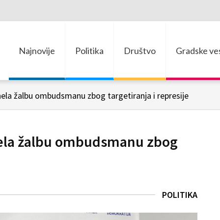
Najnovije
Politika
Društvo
Gradske ves
ela žalbu ombudsmanu zbog targetiranja i represije
ela žalbu ombudsmanu zbog
POLITIKA