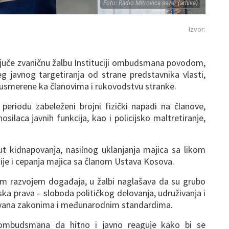
Foto: Radio Mitrovica sever (arhiva)
Izvor:
e juče zvaničnu žalbu Instituciji ombudsmana povodom,
jeg javnog targetiranja od strane predstavnika vlasti,
je usmerene ka članovima i rukovodstvu stranke.
eriodu zabeleženi brojni fizički napadi na članove,
osilaca javnih funkcija, kao i policijsko maltretiranje,
put kidnapovanja, nasilnog uklanjanja majica sa likom
je i cepanja majica sa članom Ustava Kosova.
im razvojem događaja, u žalbi naglašava da su grubo
a prava – sloboda političkog delovanja, udruživanja i
ovana zakonima i međunarodnim standardima.
 ombudsmana da hitno i javno reaguje kako bi se