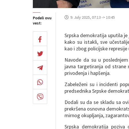
9. July 2025, 07:13 -> 10:45
Podeli ovu
vest:
Srpska demokratija uputila j
kako su istakli, sve učestali
kao i zbog policijske represi
Navode da su u poslednjem p
javna targetiranja od strane n
privođenja i hapšenja.
Zabeleženi su i incidenti po
predsednika Srpske demokrati
Dodali su da se skladu sa ov
prekršena osnovna demokratsk
mirnog okupljanja, zagarant
Srpska demokratija poziva