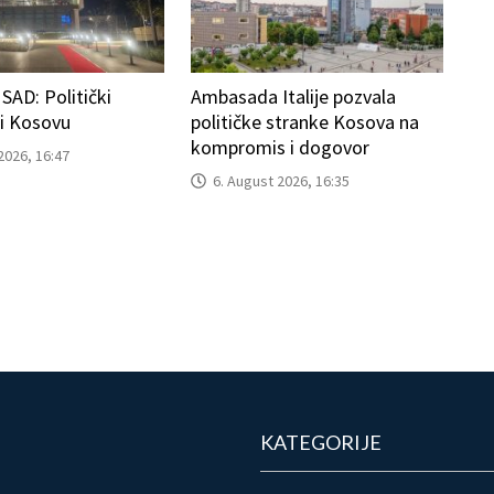
AD: Politički
Ambasada Italije pozvala
ti Kosovu
političke stranke Kosova na
kompromis i dogovor
2026, 16:47
6. August 2026, 16:35
KATEGORIJE