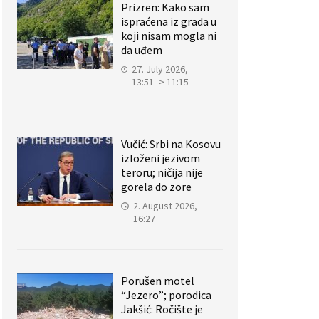
Prizren: Kako sam
ispraćena iz grada u
koji nisam mogla ni
da uđem
27. July 2026,
13:51 -> 11:15
Vučić: Srbi na Kosovu
izloženi jezivom
teroru; ničija nije
gorela do zore
2. August 2026,
16:27
Porušen motel
“Jezero”; porodica
Jakšić: Ročište je