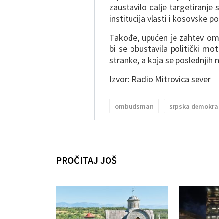
zaustavilo dalje targetiranje
institucija vlasti i kosovske pol
Takođe, upućen je zahtev o
bi se obustavila politički mot
stranke, a koja se poslednjih 
Izvor: Radio Mitrovica sever
ombudsman
srpska demokrat
PROČITAJ JOŠ