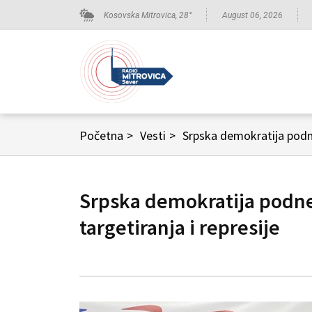
Kosovska Mitrovica,
28
°
August 06, 2026
Početna
>
Vesti
>
Srpska demokratija podn
Srpska demokratija podn
targetiranja i represije