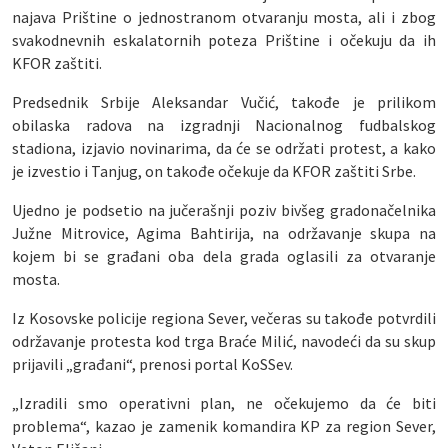
najava Prištine o jednostranom otvaranju mosta, ali i zbog
svakodnevnih eskalatornih poteza Prištine i očekuju da ih
KFOR zaštiti.
Predsednik Srbije Aleksandar Vučić, takođe je prilikom
obilaska radova na izgradnji Nacionalnog fudbalskog
stadiona, izjavio novinarima, da će se održati protest, a kako
je izvestio i Tanjug, on takođe očekuje da KFOR zaštiti Srbe.
Ujedno je podsetio na jučerašnji poziv bivšeg gradonačelnika
Južne Mitrovice, Agima Bahtirija, na održavanje skupa na
kojem bi se građani oba dela grada oglasili za otvaranje
mosta.
Iz Kosovske policije regiona Sever, večeras su takođe potvrdili
održavanje protesta kod trga Braće Milić, navodeći da su skup
prijavili „građani“, prenosi portal KoSSev.
„Izradili smo operativni plan, ne očekujemo da će biti
problema“, kazao je zamenik komandira KP za region Sever,