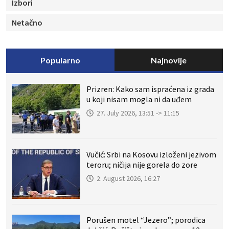
Izbori
Netačno
Popularno
Najnovije
Prizren: Kako sam ispraćena iz grada
u koji nisam mogla ni da uđem
27. July 2026, 13:51 -> 11:15
Vučić: Srbi na Kosovu izloženi jezivom
teroru; ničija nije gorela do zore
2. August 2026, 16:27
Porušen motel “Jezero”; porodica