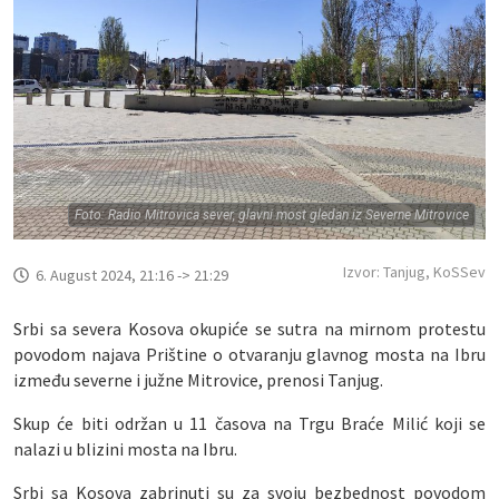
Foto: Radio Mitrovica sever, glavni most gledan iz Severne Mitrovice
Izvor: Tanjug, KoSSev
6. August 2024, 21:16 -> 21:29
Srbi sa severa Kosova okupiće se sutra na mirnom protestu
povodom najava Prištine o otvaranju glavnog mosta na Ibru
između severne i južne Mitrovice, prenosi Tanjug.
Skup će biti održan u 11 časova na Trgu Braće Milić koji se
nalazi u blizini mosta na Ibru.
Srbi sa Kosova zabrinuti su za svoju bezbednost povodom