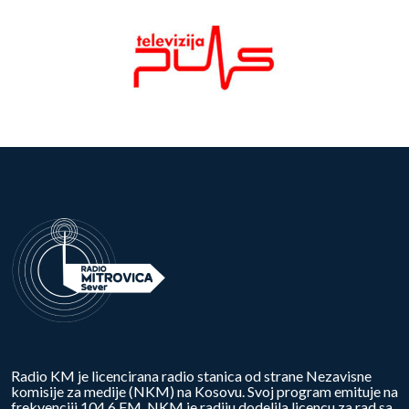
Radio KM je licencirana radio stanica od strane Nezavisne
komisije za medije (NKM) na Kosovu. Svoj program emituje na
frekvenciji 104.6 FM. NKM je radiju dodelila licencu za rad sa