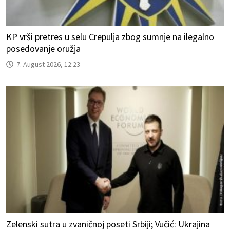
KP vrši pretres u selu Crepulja zbog sumnje na ilegalno
posedovanje oružja
7. August 2026, 12:23
Zelenski sutra u zvaničnoj poseti Srbiji; Vučić: Ukrajina