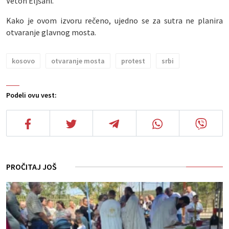
Veton Eljšani.
Kako je ovom izvoru rečeno, ujedno se za sutra ne planira
otvaranje glavnog mosta.
kosovo
otvaranje mosta
protest
srbi
Podeli ovu vest:
PROČITAJ JOŠ