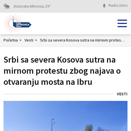
Radio Uživo
Kosovska Mitrovica,
29
°
Početna
>
Vesti
>
Srbi sa severa Kosova sutra na mirnom protestu zbog najava o otvaranju mosta na Ibru
Srbi sa severa Kosova sutra na
mirnom protestu zbog najava o
otvaranju mosta na Ibru
VESTI