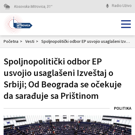
Radio Uživo
Kosovska Mitrovica,
31
°
Početna
>
Vesti
>
Spoljnopolitički odbor EP usvojio usaglašeni Izveštaj o Srbiji; Od Beograda se očekuje da sarađuje sa Prištinom
Spoljnopolitički odbor EP
usvojio usaglašeni Izveštaj o
Srbiji; Od Beograda se očekuje
da sarađuje sa Prištinom
POLITIKA