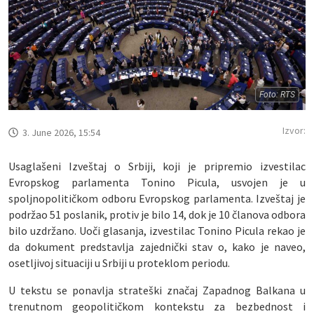
Foto: RTS
Izvor:
3. June 2026, 15:54
Usaglašeni Izveštaj o Srbiji, koji je pripremio izvestilac
Evropskog parlamenta Tonino Picula, usvojen je u
spoljnopolitičkom odboru Evropskog parlamenta. Izveštaj je
podržao 51 poslanik, protiv je bilo 14, dok je 10 članova odbora
bilo uzdržano. Uoči glasanja, izvestilac Tonino Picula rekao je
da dokument predstavlja zajednički stav o, kako je naveo,
osetljivoj situaciji u Srbiji u proteklom periodu.
U tekstu se ponavlja strateški značaj Zapadnog Balkana u
trenutnom geopolitičkom kontekstu za bezbednost i