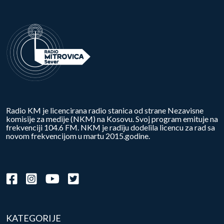
Radio KM je licencirana radio stanica od strane Nezavisne
komisije za medije (NKM) na Kosovu. Svoj program emituje na
frekvenciji 104.6 FM. NKM je radiju dodelila licencu za rad sa
novom frekvencijom u martu 2015.godine.
KATEGORIJE