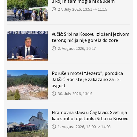
u koji nisam mogla ni da uđem
27. July 2026, 13:51 -> 11:15
Vučić: Srbi na Kosovu izloženi jezivom
teroru; ničija nije gorela do zore
2. August 2026, 16:27
Porušen motel “Jezero”; porodica
Jakšić: Ročište je zakazano za 12.
avgust
30. July 2026, 13:19
Hramovna slava u Čaglavici: Svetinja
kao simbol opstanka Srba na Kosovu
1. August 2026, 13:00 -> 14:03