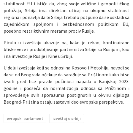
stabilnost EU i ističe da, zbog svoje veličine i geopolitičkog
položaja, Srbija ima direktan uticaj na ukupnu stabilnost
regiona i ponavlja da bi Srbija trebalo potpuno da se uskladi sa
zajedničkom spoljnom i bezbednosnom politikom EU,
posebno restriktivnim merama protiv Rusije.
Picula u izveštaju ukazuje na, kako je rekao, kontinuirane
bliske veze i produbljivanje partnerstva Srbije sa Rusijom, kao
i na investicije Rusije i Kine u Srbiji.
U delu izveštaja koji se odnosi na Kosovo i Metohiju, navodi se
da se od Beograda očekuje da sarađuje sa Prištinom kako bi se
izveli pred lice pravde počinioci napada u Banjskoj 2023.
godine i podseća da normalizacija odnosa sa Prištinom i
sprovođenje svih sporazuma postignutih u okviru dijaloga
Beograd-Priština ostaju sastavni deo evropske perspektive.
evropski parlament
izveštaj o srbiji