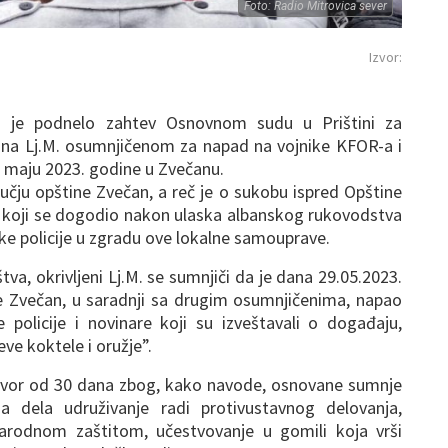
Foto: Radio Mitrovica sever
Izvor:
va je podnelo zahtev Osnovnom sudu u Prištini za
ana Lj.M. osumnjičenom za napad na vojnike KFOR-a i
u maju 2023. godine u Zvečanu.
ručju opštine Zvečan, a reč je o sukobu ispred Opštine
 koji se dogodio nakon ulaska albanskog rukovodstva
ske policije u zgradu ove lokalne samouprave.
tva, okrivljeni Lj.M. se sumnjiči da je dana 29.05.2023.
e Zvečan, u saradnji sa drugim osumnjičenima, napao
policije i novinare koji su izveštavali o događaju,
ve koktele i oružje”.
pritvor od 30 dana zbog, kako navode, osnovane sumnje
na dela udruživanje radi protivustavnog delovanja,
arodnom zaštitom, učestvovanje u gomili koja vrši