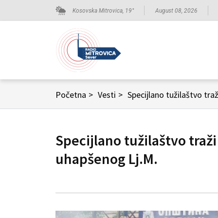
Kosovska Mitrovica,
19
°
August 08, 2026
Početna
>
Vesti
>
Specijlano tužilaštvo tra
Specijlano tužilaštvo traži
uhapšenog Lj.M.