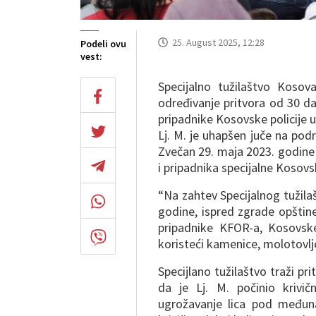
25. August 2025, 12:28
Podeli ovu
vest:
Specijalno tužilaštvo Koso
određivanje pritvora od 30 d
pripadnike Kosovske policije 
Lj. M. je uhapšen juče na pod
Zvečan 29. maja 2023. godine
i pripadnika specijalne Kosov
“Na zahtev Specijalnog tužilaš
godine, ispred zgrade opštin
pripadnike KFOR-a, Kosovske 
koristeći kamenice, molotovlje
Specijlano tužilaštvo traži 
da je Lj. M. počinio krivič
ugrožavanje lica pod međun