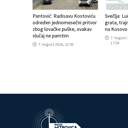
Pantović: Radisavu Kostoviću
Svečlja: L
određen jednomesečni pritvor
grata, tra
zbog lovačke puške, ovakav
na Kosovo
slučaj ne pamtim
7. August 
17:58
7. August 2026, 21:05