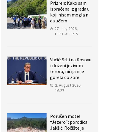
Prizren: Kako sam
ispraćena iz grada u
koji nisam mogla ni
da uđem
27. July 2026,
13:51 -> 11:15
Vučić: Srbi na Kosovu
izloženi jezivom
teroru; ničija nije
gorela do zore
2. August 2026,
16:27
Porušen motel
“Jezero”; porodica
Jakšić: Ročište je