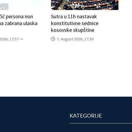
učić persona non
Sutra u 11h nastavak
jna zabrana ulaska
konstitutivne sednice
kosovske skupštine
2026, 17:57 ->
7. August 2026, 17:39
KATEGORIJE