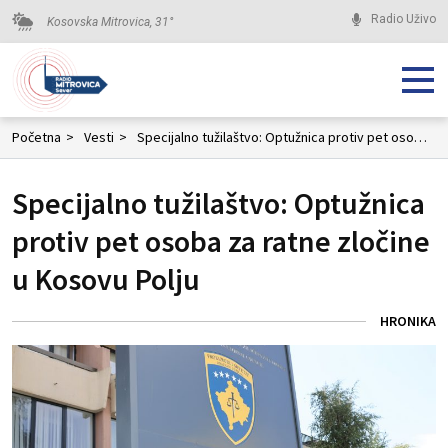
Radio Uživo
Kosovska Mitrovica,
31
°
Početna
>
Vesti
>
Specijalno tužilaštvo: Optužnica protiv pet osoba za ratne zločine u Kosovu Polju
Specijalno tužilaštvo: Optužnica
protiv pet osoba za ratne zločine
u Kosovu Polju
HRONIKA