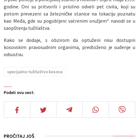
godine. Oni su pritvorili i prisilno odveli pet civila, koji su
potom prevezeni sa železničke stanice na lokaciju poznatu
kao Međa, gde su pogubljeni vatrenim oružjem“ navodi se u
saopštenju tužilaštva.
Kako se dodaje, s obzirom da optuženi nisu dostupni
kosovskim pravosudnim organima, predloženo je suđenje u
odsustvu.
specijalno tužilaštvo kosova
Podeli ovu vest:
PROČITAJ JOŠ