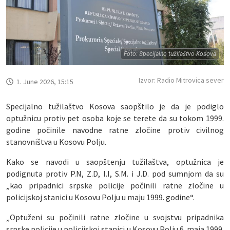
Foto: Specijalno tužilaštvo Kosova
Izvor: Radio Mitrovica sever
1. June 2026, 15:15
Specijalno tužilaštvo Kosova saopštilo je da je podiglo
optužnicu protiv pet osoba koje se terete da su tokom 1999.
godine počinile navodne ratne zločine protiv civilnog
stanovništva u Kosovu Polju.
Kako se navodi u saopštenju tužilaštva, optužnica je
podignuta protiv P.N, Z.D, I.I, S.M. i J.D. pod sumnjom da su
„kao pripadnici srpske policije počinili ratne zločine u
policijskoj stanici u Kosovu Polju u maju 1999. godine“.
„Optuženi su počinili ratne zločine u svojstvu pripadnika
srpske policije u policijskoj stanici u Kosovu Polju 6. maja 1999.