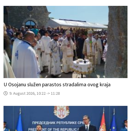
U Osojanu služen parastos stradalima ovog kraja
9. August 2026, 10:22 -> 11:28