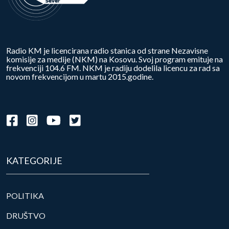
Radio KM je licencirana radio stanica od strane Nezavisne
komisije za medije (NKM) na Kosovu. Svoj program emituje na
frekvenciji 104.6 FM. NKM je radiju dodelila licencu za rad sa
novom frekvencijom u martu 2015.godine.
KATEGORIJE
POLITIKA
DRUŠTVO