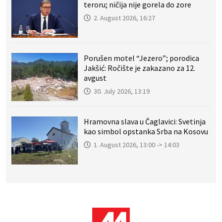
teroru; ničija nije gorela do zore
2. August 2026, 16:27
Porušen motel “Jezero”; porodica
Jakšić: Ročište je zakazano za 12.
avgust
30. July 2026, 13:19
Hramovna slava u Čaglavici: Svetinja
kao simbol opstanka Srba na Kosovu
1. August 2026, 13:00 -> 14:03