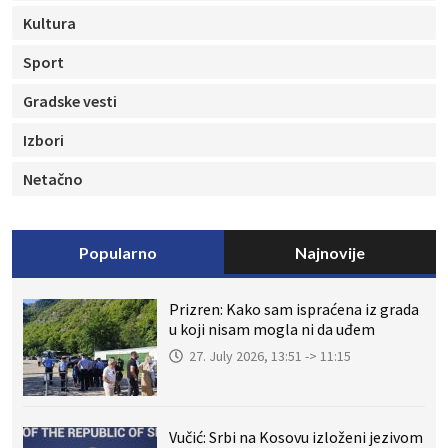
Kultura
Sport
Gradske vesti
Izbori
Netačno
Popularno
Najnovije
Prizren: Kako sam ispraćena iz grada
u koji nisam mogla ni da uđem
27. July 2026, 13:51 -> 11:15
Vučić: Srbi na Kosovu izloženi jezivom