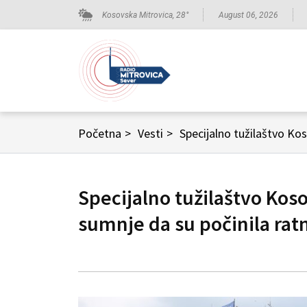
Kosovska Mitrovica,
28
°
August 06, 2026
Početna
>
Vesti
>
Specijalno tužilaštvo Kos
Specijalno tužilaštvo Kos
sumnje da su počinila ratn