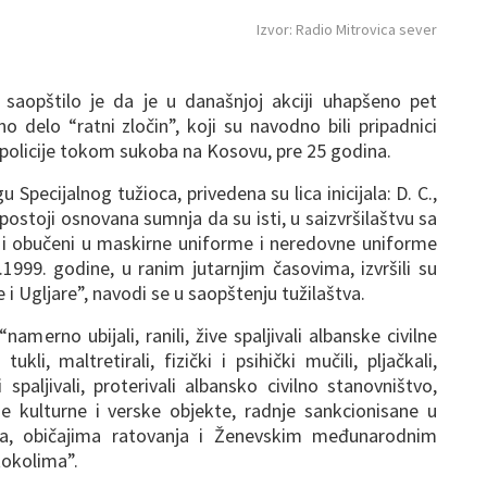
Izvor: Radio Mitrovica sever
 saopštilo je da je u današnjoj akciji uhapšeno pet
o delo “ratni zločin”, koji su navodno bili pripadnici
 policije tokom sukoba na Kosovu, pre 25 godina.
 Specijalnog tužioca, privedena su lica inicijala: D. C.,
je postoji osnovana sumnja da su isti, u saizvršilaštvu sa
 i obučeni u maskirne uniforme i neredovne uniforme
04.1999. godine, u ranim jutarnjim časovima, izvršili su
 i Ugljare”, navodi se u saopštenju tužilaštva.
amerno ubijali, ranili, žive spaljivali albanske civilne
tukli, maltretirali, fizički i psihički mučili, pljačkali,
spaljivali, proterivali albansko civilno stanovništvo,
ne kulturne i verske objekte, radnje sankcionisane u
a, običajima ratovanja i Ženevskim međunarodnim
okolima”.