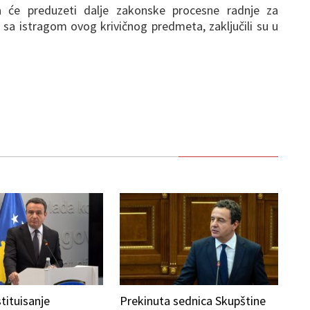
va će preduzeti dalje zakonske procesne radnje za
 sa istragom ovog krivičnog predmeta, zaključili su u
tituisanje
Prekinuta sednica Skupštine