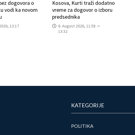
 bez dogovora o
Kosova, Kurti traži dodatno
ku vodi ka novom
vreme za dogovor o izboru
u
predsednika
2026, 13:17
6. August 2026, 11:58 ->
13:32
KATEGORIJE
POLITIKA