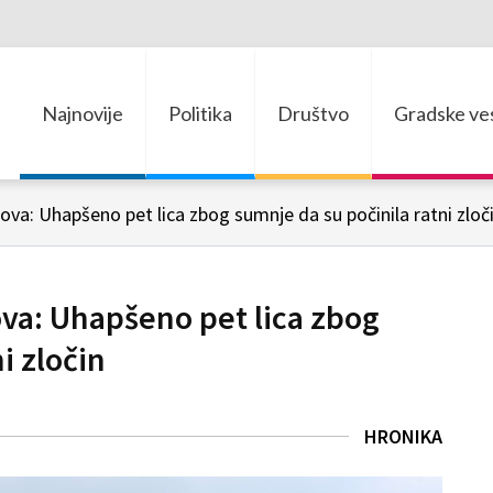
Najnovije
Politika
Društvo
Gradske ves
ova: Uhapšeno pet lica zbog sumnje da su počinila ratni zloč
ova: Uhapšeno pet lica zbog
i zločin
HRONIKA