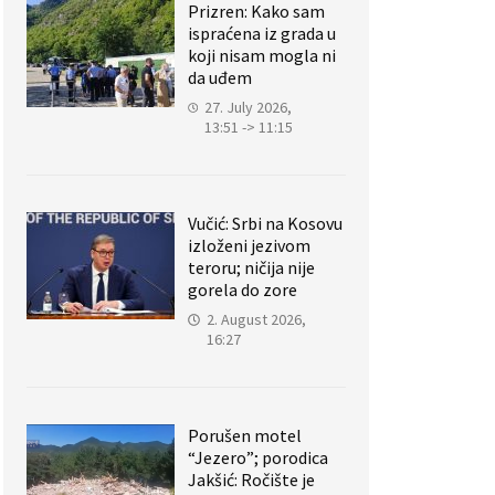
Prizren: Kako sam
ispraćena iz grada u
koji nisam mogla ni
da uđem
27. July 2026,
13:51 -> 11:15
Vučić: Srbi na Kosovu
izloženi jezivom
teroru; ničija nije
gorela do zore
2. August 2026,
16:27
Porušen motel
“Jezero”; porodica
Jakšić: Ročište je