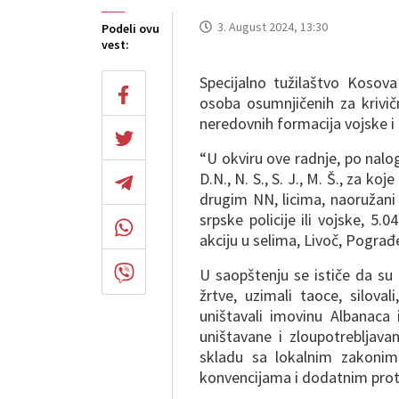
3. August 2024, 13:30
Podeli ovu
vest:
Specijalno tužilaštvo Kosova
osoba osumnjičenih za krivičn
neredovnih formacija vojske i
“U okviru ove radnje, po nalogu
D.N., N. S., S. J., M. Š., za ko
drugim NN, licima, naoružani
srpske policije ili vojske, 5.
akciju u selima, Livoč, Pograđe
U saopštenju se ističe da su “n
žrtve, uzimali taoce, silovali, 
uništavali imovinu Albanaca i 
uništavane i zloupotrebljava
skladu sa lokalnim zakonim
konvencijama i dodatnim prot