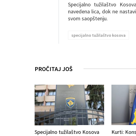
Specijalno tužilaštvo Koso
navedena lica, dok ne nastavi
svom saopštenju.
specijalno tužilaštvo kosova
PROČITAJ JOŠ
Specijalno tužilaštvo Kosova
Kurti: Kons