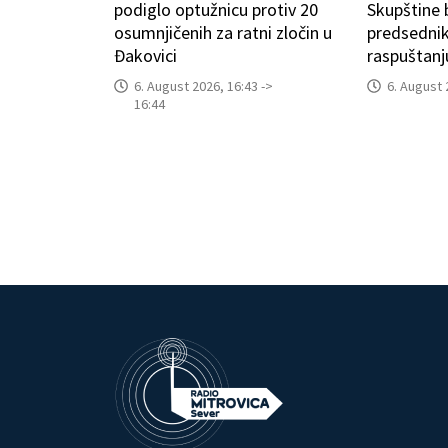
podiglo optužnicu protiv 20
Skupštine
osumnjičenih za ratni zločin u
predsedni
Đakovici
raspuštanj
6. August 2026, 16:43 ->
6. August 
16:44