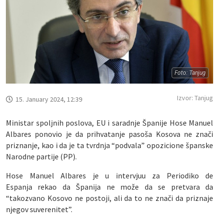
Foto: Tanjug
Izvor: Tanjug
15. January 2024, 12:39
Ministar spoljnih poslova, EU i saradnje Španije Hose Manuel
Albares ponovio je da prihvatanje pasoša Kosova ne znači
priznanje, kao i da je ta tvrdnja “podvala” opozicione španske
Narodne partije (PP).
Hose Manuel Albares je u intervjuu za Periodiko de
Espanja rekao da Španija ne može da se pretvara da
“takozvano Kosovo ne postoji, ali da to ne znači da priznaje
njegov suverenitet”.