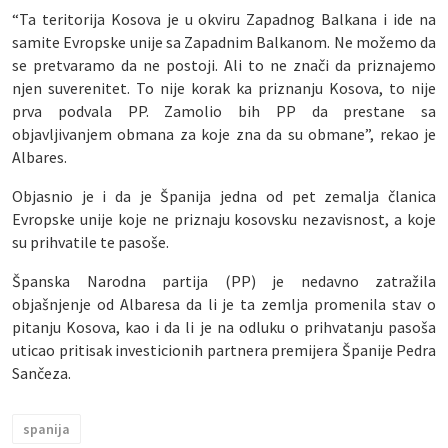
“Ta teritorija Kosova je u okviru Zapadnog Balkana i ide na
samite Evropske unije sa Zapadnim Balkanom. Ne možemo da
se pretvaramo da ne postoji. Ali to ne znači da priznajemo
njen suverenitet. To nije korak ka priznanju Kosova, to nije
prva podvala PP. Zamolio bih PP da prestane sa
objavljivanjem obmana za koje zna da su obmane”, rekao je
Albares.
Objasnio je i da je Španija jedna od pet zemalja članica
Evropske unije koje ne priznaju kosovsku nezavisnost, a koje
su prihvatile te pasoše.
Španska Narodna partija (PP) je nedavno zatražila
objašnjenje od Albaresa da li je ta zemlja promenila stav o
pitanju Kosova, kao i da li je na odluku o prihvatanju pasoša
uticao pritisak investicionih partnera premijera Španije Pedra
Sančeza.
spanija