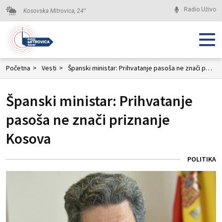
Radio Uživo
Kosovska Mitrovica,
24
°
Početna
>
Vesti
>
Španski ministar: Prihvatanje pasoša ne znači priznanje Kosova
Španski ministar: Prihvatanje
pasoša ne znači priznanje
Kosova
POLITIKA