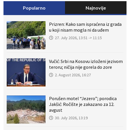
Popularno
Najnovije
Prizren: Kako sam ispraćena iz grada
u koji nisam mogla ni da uđem
27. July 2026, 13:51 -> 11:15
Vučić: Srbi na Kosovu izloženi jezivom
teroru; ničija nije gorela do zore
2. August 2026, 16:27
Porušen motel “Jezero”; porodica
Jakšić: Ročište je zakazano za 12.
avgust
30. July 2026, 13:19