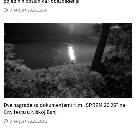
pojedinih poslanika i obezbeđenja
8. August 2026, 12:38
Dve nagrade za dokumentarni film „SPRZM 20.26“ na
City festu u Niškoj Banji
8. August 2026, 10:51