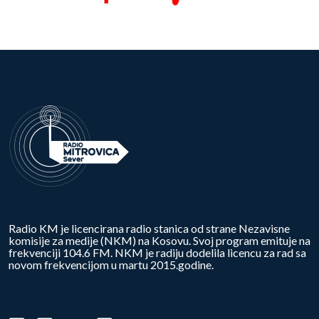
Radio KM je licencirana radio stanica od strane Nezavisne
komisije za medije (NKM) na Kosovu. Svoj program emituje na
frekvenciji 104.6 FM. NKM je radiju dodelila licencu za rad sa
novom frekvencijom u martu 2015.godine.