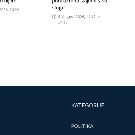
m uljem
poruke mira, zajedništva i
sloge
2026, 16:22
8. August 2026, 14:12 ->
14:13
KATEGORIJE
POLITIKA