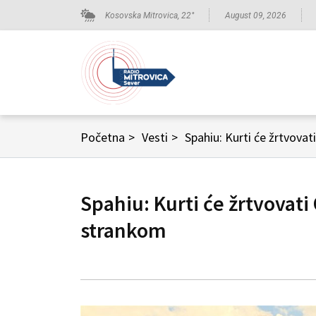
Kosovska Mitrovica,
22
°
August 09, 2026
Početna
>
Vesti
>
Spahiu: Kurti će žrtvova
Spahiu: Kurti će žrtvovat
strankom