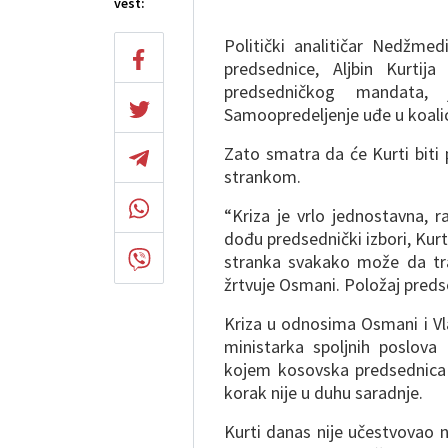
vest:
Politički analitičar Nedžme
predsednice, Aljbin Kurtij
predsedničkog mandata,
Samoopredeljenje uđe u koalici
Zato smatra da će Kurti biti
strankom.
“Kriza je vrlo jednostavna, 
dođu predsednički izbori, Kurt
stranka svakako može da tr
žrtvuje Osmani. Položaj preds
Kriza u odnosima Osmani i Vl
ministarka spoljnih poslova
kojem kosovska predsednica 
korak nije u duhu saradnje.
Kurti danas nije učestvovao 