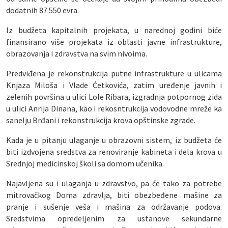
dodatnih 87.550 evra.
Iz budžeta kapitalnih projekata, u narednoj godini biće
finansirano više projekata iz oblasti javne infrastrukture,
obrazovanja i zdravstva na svim nivoima.
Predviđena je rekonstrukcija putne infrastrukture u ulicama
Knjaza Miloša i Vlade Ćetkovića, zatim uređenje javnih i
zelenih površina u ulici Lole Ribara, izgradnja potpornog zida
u ulici Anrija Dinana, kao i rekosntrukcija vodovodne mreže ka
sanelju Brđani i rekonstrukcija krova opštinske zgrade.
Kada je u pitanju ulaganje u obrazovni sistem, iz budžeta će
biti izdvojena sredstva za renoviranje kabineta i dela krova u
Srednjoj medicinskoj školi sa domom učenika.
Najavljena su i ulaganja u zdravstvo, pa će tako za potrebe
mitrovačkog Doma zdravlja, biti obezbeđene mašine za
pranje i sušenje veša i mašina za održavanje podova.
Sredstvima opredeljenim za ustanove sekundarne