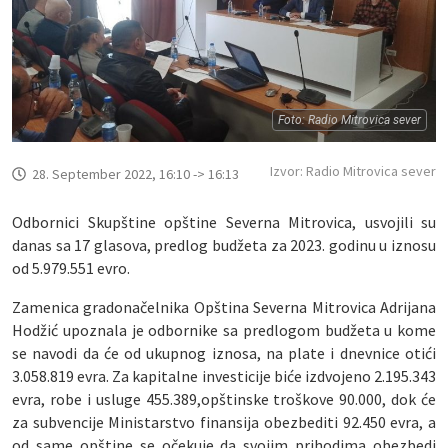
Foto: Radio Mitrovica sever
Izvor: Radio Mitrovica sever
28. September 2022, 16:10 -> 16:13
Odbornici Skupštine opštine Severna Mitrovica, usvojili su
danas sa 17 glasova, predlog budžeta za 2023. godinu u iznosu
od 5.979.551 evro.
Zamenica gradonačelnika Opština Severna Mitrovica Adrijana
Hodžić upoznala je odbornike sa predlogom budžeta u kome
se navodi da će od ukupnog iznosa, na plate i dnevnice otići
3.058.819 evra. Za kapitalne investicije biće izdvojeno 2.195.343
evra, robe i usluge 455.389,opštinske troškove 90.000, dok će
za subvencije Ministarstvo finansija obezbediti 92.450 evra, a
od same opštine se očekuje da svojim prihodima obezbedi