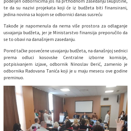
podeljen odbornicima još na prthodnom zasedanju skupštine,
te da su nazivi projekata koji će iz budžeta biti finansirani,
jedina novina sa kojom se odbornici danas susreću
Takođe je napomenula da nema više prostora za odlaganje
usvajanja budžeta, jer je Ministarstvo finansija preporučilo da
se to obavi na današnjem zasedanju.
Pored tačke posvećene usvajanju budžeta, na današnjoj sednici
prema odluci kosovske Centralne izborne komisije,
potpisivanjem izjave, odbornik Ninoslav Đerić, zamenio je
odbornika Radovana Tanića koji je u maju mesecu ove godine
preminuo.