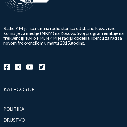
Radio KM je licencirana radio stanica od strane Nezavisne
komisije za medije (NKM) na Kosovu. Svoj program emituje na
frekvenciji 104.6 FM. NKM je radiju dodelila licencu za rad sa
novom frekvencijom u martu 2015.godine.
KATEGORIJE
POLITIKA
DRUŠTVO