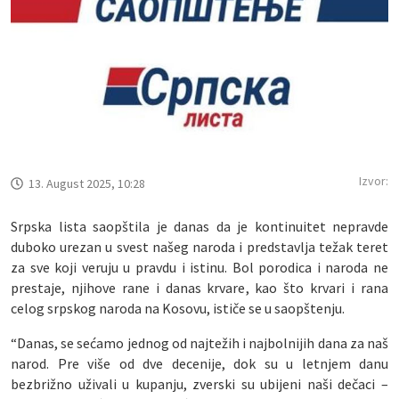
Izvor:
13. August 2025, 10:28
Srpska lista saopštila je danas da je kontinuitet nepravde
duboko urezan u svest našeg naroda i predstavlja težak teret
za sve koji veruju u pravdu i istinu. Bol porodica i naroda ne
prestaje, njihove rane i danas krvare, kao što krvari i rana
celog srpskog naroda na Kosovu, ističe se u saopštenju.
“Danas, se sećamo jednog od najtežih i najbolnijih dana za naš
narod. Pre više od dve decenije, dok su u letnjem danu
bezbrižno uživali u kupanju, zverski su ubijeni naši dečaci –