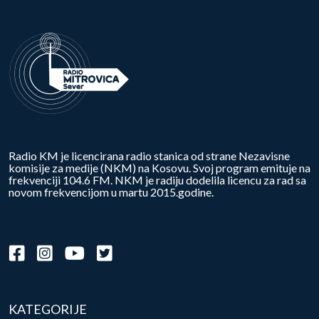
Radio KM je licencirana radio stanica od strane Nezavisne
komisije za medije (NKM) na Kosovu. Svoj program emituje na
frekvenciji 104.6 FM. NKM je radiju dodelila licencu za rad sa
novom frekvencijom u martu 2015.godine.
KATEGORIJE