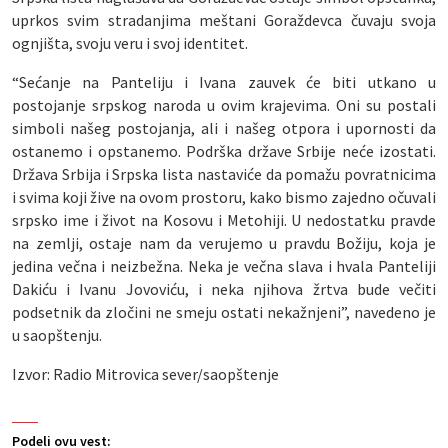
uprkos svim stradanjima meštani Goraždevca čuvaju svoja
ognjišta, svoju veru i svoj identitet.
“Sećanje na Panteliju i Ivana zauvek će biti utkano u
postojanje srpskog naroda u ovim krajevima. Oni su postali
simboli našeg postojanja, ali i našeg otpora i upornosti da
ostanemo i opstanemo. Podrška države Srbije neće izostati.
Država Srbija i Srpska lista nastaviće da pomažu povratnicima
i svima koji žive na ovom prostoru, kako bismo zajedno očuvali
srpsko ime i život na Kosovu i Metohiji. U nedostatku pravde
na zemlji, ostaje nam da verujemo u pravdu Božiju, koja je
jedina večna i neizbežna. Neka je večna slava i hvala Panteliji
Dakiću i Ivanu Jovoviću, i neka njihova žrtva bude večiti
podsetnik da zločini ne smeju ostati nekažnjeni”, navedeno je
u saopštenju.
Izvor: Radio Mitrovica sever/saopštenje
Podeli ovu vest: