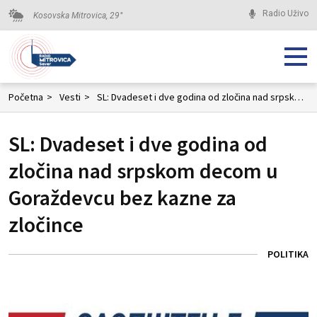
Radio Uživo
Kosovska Mitrovica,
29
°
Početna
>
Vesti
>
SL: Dvadeset i dve godina od zločina nad srpskom decom u Goraždevcu bez kazne za zločince
SL: Dvadeset i dve godina od
zločina nad srpskom decom u
Goraždevcu bez kazne za
zločince
POLITIKA