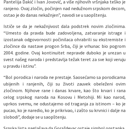
Pantelija Dakić i Ivan Jovović, a više njihovih vršnjaka teško je
ranjeno. Ovaj zločin, počinjen nad nedužnom srpskom decom,
ostao je do danas nekažnjen”, navodi se u saopštenju.
Ističe se da je nekažnjivost dala podstrek novim zločinima.
“Umesto da pravda bude zadovoljena, zatvaranje istrage i
izostanak odgovornosti počinilaca ohrabrili su ekstremiste i
zločince da nastave progon Srba, čiji je vrhunac bio pogrom
2004. godine. Ovaj kontinuitet nepravde duboko je urezan u
svest našeg naroda i predstavlja težak teret za sve koji veruju
u pravdu i istinu”.
“Bol porodica i naroda ne prestaje. Saosećamo sa porodicama
ubijenih i ranjenih, čiji su životi zauvek obeleženi ovim
zločinom. Njihove rane i danas krvare, kao što krvari i rana
celog srpskog naroda na Kosovu i Metohiji. Mi kao narod,
uprkos svemu, ne odustajemo od traganja za istinom – ko je
pucao, ko je naredio, ko je prikrivao, i zašto su krvnici i dalje na
slobodi”, dodaje se u saopštenju.
Srpska lista naglašava da Goraždevac ostaje simbol opstanka,