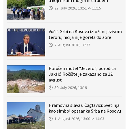
u koji nisam mogla ni da uđem
27. July 2026, 13:51 -> 11:15
Vučić: Srbi na Kosovu izloženi jezivom
teroru; ničija nije gorela do zore
2. August 2026, 16:27
Porušen motel “Jezero”; porodica
Jakšić: Ročište je zakazano za 12.
avgust
30. July 2026, 13:19
Hramovna slava u Čaglavici: Svetinja
kao simbol opstanka Srba na Kosovu
1. August 2026, 13:00 -> 14:03