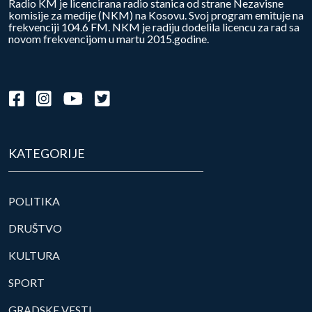
Radio KM je licencirana radio stanica od strane Nezavisne
komisije za medije (NKM) na Kosovu. Svoj program emituje na
frekvenciji 104.6 FM. NKM je radiju dodelila licencu za rad sa
novom frekvencijom u martu 2015.godine.
KATEGORIJE
POLITIKA
DRUŠTVO
KULTURA
SPORT
GRADSKE VESTI