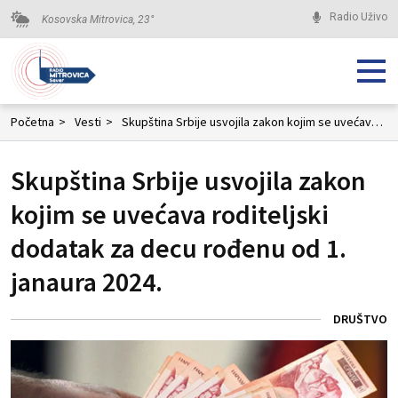
Radio Uživo
Kosovska Mitrovica,
23
°
Početna
>
Vesti
>
Skupština Srbije usvojila zakon kojim se uvećava roditeljski dodatak za decu rođenu od 1. janaura 2024.
Skupština Srbije usvojila zakon
kojim se uvećava roditeljski
dodatak za decu rođenu od 1.
janaura 2024.
DRUŠTVO