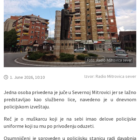
Foto: Radio Mitrovica sever
Izvor: Radio Mitrovica sever
1. June 2026, 10:10
Jedna osoba privedena je juče u Severnoj Mitrovici jer se lažno
predstavljao kao službeno lice, navedeno je u dnevnom
policijskom izveštaju.
Reč je o muškarcu koji je na sebi imao delove policijske
uniforme koji su mu po privođenju oduzeti.
Osumnjičeni je sproveden u policijsku stanicu radi davabnja