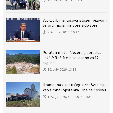
Vučić: Srbi na Kosovu izloženi jezivom
teroru; ničija nije gorela do zore
2. August 2026, 16:27
Porušen motel “Jezero”; porodica
Jakšić: Ročište je zakazano za 12.
avgust
30. July 2026, 13:19
Hramovna slava u Čaglavici: Svetinja
kao simbol opstanka Srba na Kosovu
1. August 2026, 13:00 -> 14:03