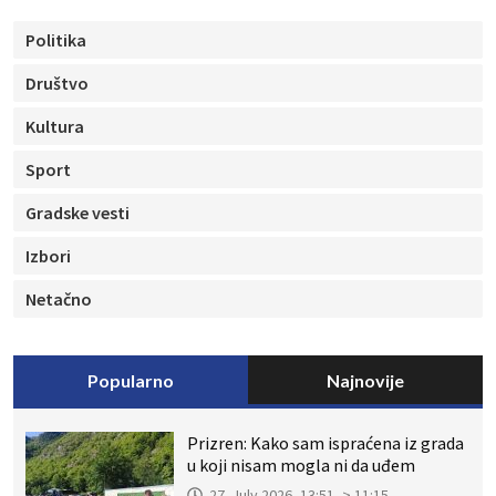
Politika
Društvo
Kultura
Sport
Gradske vesti
Izbori
Netačno
Popularno
Najnovije
Prizren: Kako sam ispraćena iz grada
u koji nisam mogla ni da uđem
27. July 2026, 13:51 -> 11:15