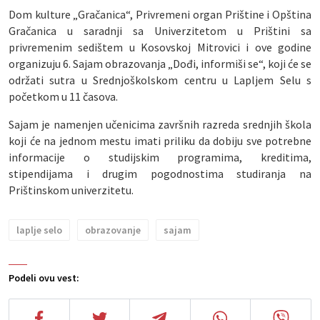
Dom kulture „Gračanica“, Privremeni organ Prištine i Opština
Gračanica u saradnji sa Univerzitetom u Prištini sa
privremenim sedištem u Kosovskoj Mitrovici i ove godine
organizuju 6. Sajam obrazovanja „Dođi, informiši se“, koji će se
održati sutra u Srednjoškolskom centru u Lapljem Selu s
početkom u 11 časova.
Sajam je namenjen učenicima završnih razreda srednjih škola
koji će na jednom mestu imati priliku da dobiju sve potrebne
informacije o studijskim programima, kreditima,
stipendijama i drugim pogodnostima studiranja na
Prištinskom univerzitetu.
laplje selo
obrazovanje
sajam
Podeli ovu vest: