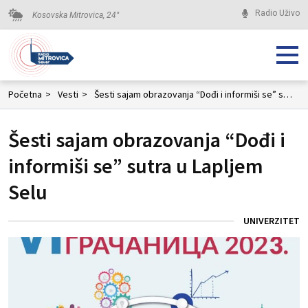
Radio Uživo
Kosovska Mitrovica,
24
°
Početna
>
Vesti
>
Šesti sajam obrazovanja “Dođi i informiši se” sutra u Lapljem Selu
Šesti sajam obrazovanja “Dođi i
informiši se” sutra u Lapljem
Selu
UNIVERZITET