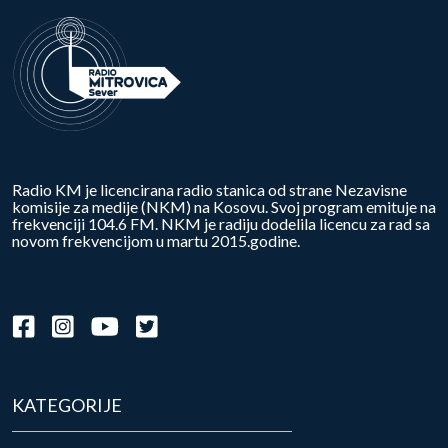
Radio KM je licencirana radio stanica od strane Nezavisne
komisije za medije (NKM) na Kosovu. Svoj program emituje na
frekvenciji 104.6 FM. NKM je radiju dodelila licencu za rad sa
novom frekvencijom u martu 2015.godine.
KATEGORIJE