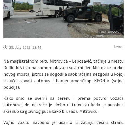
Foto: KoSSev
Izvor:
29. July 2025, 13:44
Na magistralnom putu Mitrovica – Leposavić, tačnije u mestu
Dudin krš i to na samom ulazu u severni deo Mitrovice preko
novog mosta, jutros se dogodila saobraćajna nezgoda u kojoj
su učestvovali autobus i hamer američkog KFOR-a (vojna
policija).
Kako smo se uverili na terenu i prema potvrdi vozača
autobusa, do nesreće je došlo u trenutku kada je autobus
skrenuo sa glavnog puta kako bi ušao u Mitrovicu.
Vojno vozilo navodno je udarilo u zadnju desnu stranu