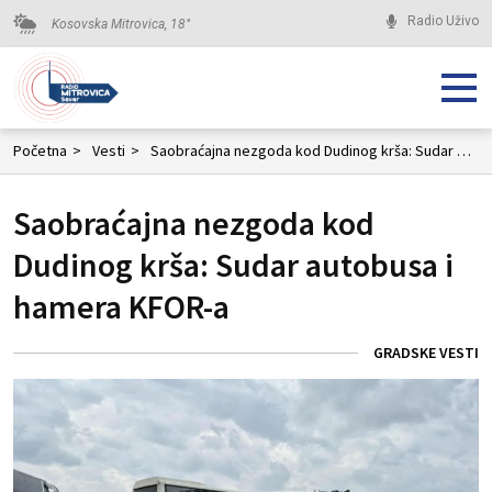
Radio Uživo
Kosovska Mitrovica,
18
°
Početna
>
Vesti
>
Saobraćajna nezgoda kod Dudinog krša: Sudar autobusa i hamera KFOR-a
Saobraćajna nezgoda kod
Dudinog krša: Sudar autobusa i
hamera KFOR-a
GRADSKE VESTI