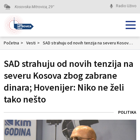
Radio Uživo
Kosovska Mitrovica,
29
°
Početna
>
Vesti
>
SAD strahuju od novih tenzija na severu Kosova zbog zabrane dinara; Hovenijer: Niko ne želi tako nešto
SAD strahuju od novih tenzija na
severu Kosova zbog zabrane
dinara; Hovenijer: Niko ne želi
tako nešto
POLITIKA