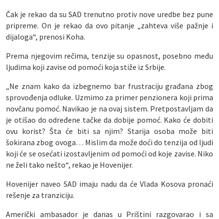
Čak je rekao da su SAD trenutno protiv nove uredbe bez pune
pripreme. On je rekao da ovo pitanje „zahteva više pažnje i
dijaloga“, prenosi Koha.
Prema njegovim rečima, tenzije su opasnost, posebno među
ljudima koji zavise od pomoći koja stiže iz Srbije.
„Ne znam kako da izbegnemo bar frustraciju građana zbog
sprovođenja odluke. Uzmimo za primer penzionera koji prima
novčanu pomoć. Navikao je na ovaj sistem. Pretpostavljam da
je otišao do određene tačke da dobije pomoć. Kako će dobiti
ovu korist? Šta će biti sa njim? Starija osoba može biti
šokirana zbog ovoga… Mislim da može doći do tenzija od ljudi
koji će se osećati izostavljenim od pomoći od koje zavise. Niko
ne želi tako nešto“, rekao je Hovenijer.
Hovenijer naveo SAD imaju nadu da će Vlada Kosova pronaći
rešenje za tranziciju.
Američki ambasador je danas u Prištini razgovarao i sa