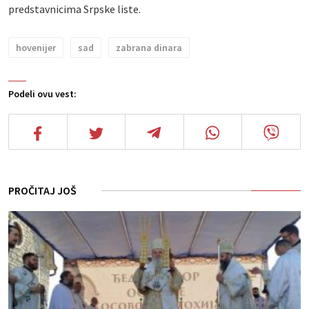
predstavnicima Srpske liste.
hovenijer
sad
zabrana dinara
Podeli ovu vest:
PROČITAJ JOŠ