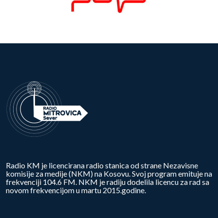
Radio KM je licencirana radio stanica od strane Nezavisne
komisije za medije (NKM) na Kosovu. Svoj program emituje na
frekvenciji 104.6 FM. NKM je radiju dodelila licencu za rad sa
novom frekvencijom u martu 2015.godine.