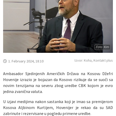
Foto: Kim
Izvor: Koha, Kontakt plus
1. February 2024, 18:10
Ambasador Sjedinjenih Američkih Država na Kosovu Džefri
Hovenije izrazio je bojazan da Kosovo rizikuje da se suoči sa
novim tenzijama na severu zbog uredbe CBK kojom je evro
jedina zvanična valuta.
U izjavi medijima nakon sastanka koji je imao sa premijerom
Kosova Aljbinom Kurtijem, Hovenijer je rekao da su SAD
zabrinute i rezervisane u pogledu primene uredbe.