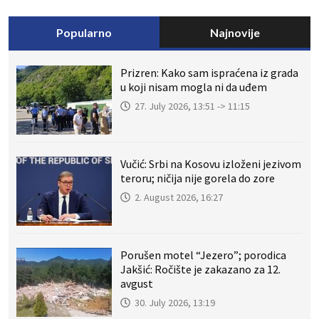
Popularno
Najnovije
Prizren: Kako sam ispraćena iz grada
u koji nisam mogla ni da uđem
27. July 2026, 13:51 -> 11:15
Vučić: Srbi na Kosovu izloženi jezivom
teroru; ničija nije gorela do zore
2. August 2026, 16:27
Porušen motel “Jezero”; porodica
Jakšić: Ročište je zakazano za 12.
avgust
30. July 2026, 13:19