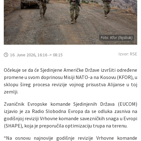
Foto: Kfor (fejsbuk)
Izvor: RSE
16. June 2026, 16:16 -> 08:15
Očekuje se da će Sjedinjene Američke Države izvršiti određene
promene u svom doprinosu Misiji NATO-a na Kosovu (KFOR), u
sklopu šireg procesa revizije vojnog prisustva Alijanse u toj
zemlji.
Zvaničnik Evropske komande Sjedinjenih Država (EUCOM)
izjavio je za Radio Slobodna Evropa da se odluka zasniva na
godišnjoj reviziji Vrhovne komande savezničkih snaga u Evropi
(SHAPE), koja je preporučila optimizaciju trupa na terenu.
“Na osnovu najnovije godišnje revizije Vrhovne komande