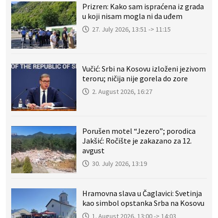
Prizren: Kako sam ispraćena iz grada
u koji nisam mogla ni da uđem
27. July 2026, 13:51 -> 11:15
Vučić: Srbi na Kosovu izloženi jezivom
teroru; ničija nije gorela do zore
2. August 2026, 16:27
Porušen motel “Jezero”; porodica
Jakšić: Ročište je zakazano za 12.
avgust
30. July 2026, 13:19
Hramovna slava u Čaglavici: Svetinja
kao simbol opstanka Srba na Kosovu
1. August 2026, 13:00 -> 14:03