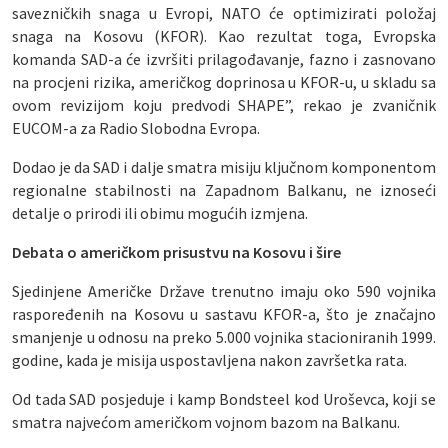
savezničkih snaga u Evropi, NATO će optimizirati položaj
snaga na Kosovu (KFOR). Kao rezultat toga, Evropska
komanda SAD-a će izvršiti prilagođavanje, fazno i zasnovano
na procjeni rizika, američkog doprinosa u KFOR-u, u skladu sa
ovom revizijom koju predvodi SHAPE”, rekao je zvaničnik
EUCOM-a za Radio Slobodna Evropa.
Dodao je da SAD i dalje smatra misiju ključnom komponentom
regionalne stabilnosti na Zapadnom Balkanu, ne iznoseći
detalje o prirodi ili obimu mogućih izmjena.
Debata o američkom prisustvu na Kosovu i šire
Sjedinjene Američke Države trenutno imaju oko 590 vojnika
raspoređenih na Kosovu u sastavu KFOR-a, što je značajno
smanjenje u odnosu na preko 5.000 vojnika stacioniranih 1999.
godine, kada je misija uspostavljena nakon završetka rata.
Od tada SAD posjeduje i kamp Bondsteel kod Uroševca, koji se
smatra najvećom američkom vojnom bazom na Balkanu.