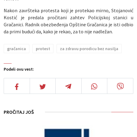
Nakon završteka protesta koji je protekao mirno, Stojanović
Kostić je predala pročitani zahtev Policijskoj stanici u
Gračanici. Radnik obezbeđenja Opštine Gračanica je isti odbio
da primi budući da, kako je rekao, za to nije nadležan.
gračanica
protest
za zdravu porodicu bez nasilja
Podeli ovu vest:
PROČITAJ JOŠ