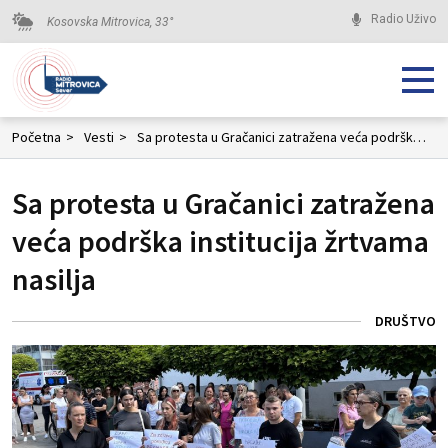
Radio Uživo
Kosovska Mitrovica,
33
°
Početna
>
Vesti
>
Sa protesta u Gračanici zatražena veća podrška institucija žrtvama nasilja
Sa protesta u Gračanici zatražena
veća podrška institucija žrtvama
nasilja
DRUŠTVO