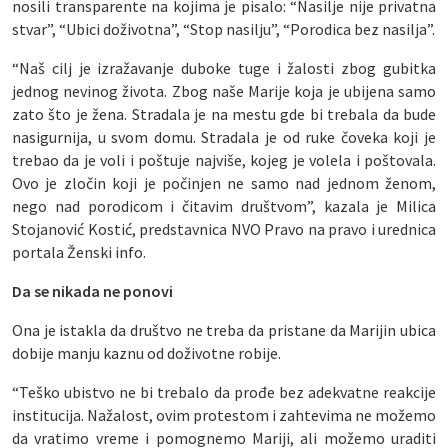
nosili transparente na kojima je pisalo: “Nasilje nije privatna
stvar”, “Ubici doživotna”, “Stop nasilju”, “Porodica bez nasilja”.
“Naš cilj je izražavanje duboke tuge i žalosti zbog gubitka
jednog nevinog života. Zbog naše Marije koja je ubijena samo
zato što je žena. Stradala je na mestu gde bi trebala da bude
nasigurnija, u svom domu. Stradala je od ruke čoveka koji je
trebao da je voli i poštuje najviše, kojeg je volela i poštovala.
Ovo je zločin koji je počinjen ne samo nad jednom ženom,
nego nad porodicom i čitavim društvom”, kazala je Milica
Stojanović Kostić, predstavnica NVO Pravo na pravo i urednica
portala Ženski info.
Da se nikada ne ponovi
Ona je istakla da društvo ne treba da pristane da Marijin ubica
dobije manju kaznu od doživotne robije.
“Teško ubistvo ne bi trebalo da prođe bez adekvatne reakcije
institucija. Nažalost, ovim protestom i zahtevima ne možemo
da vratimo vreme i pomognemo Mariji, ali možemo uraditi