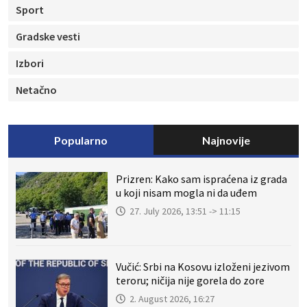
Sport
Gradske vesti
Izbori
Netačno
Popularno
Najnovije
Prizren: Kako sam ispraćena iz grada
u koji nisam mogla ni da uđem
27. July 2026, 13:51 -> 11:15
Vučić: Srbi na Kosovu izloženi jezivom
teroru; ničija nije gorela do zore
2. August 2026, 16:27