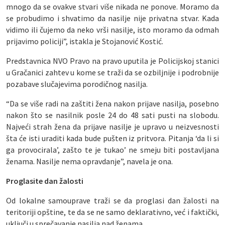
mnogo da se ovakve stvari više nikada ne ponove. Moramo da
se probudimo i shvatimo da nasilje nije privatna stvar. Kada
vidimo ili čujemo da neko vrši nasilje, isto moramo da odmah
prijavimo policiji”, istakla je Stojanović Kostić.
Predstavnica NVO Pravo na pravo uputila je Policijskoj stanici
u Gračanici zahtev u kome se traži da se ozbiljnije i podrobnije
pozabave slučajevima porodičnog nasilja.
“Da se više radi na zaštiti žena nakon prijave nasilja, posebno
nakon što se nasilnik posle 24 do 48 sati pusti na slobodu.
Najveći strah žena da prijave nasilje je upravo u neizvesnosti
šta će isti uraditi kada bude pušten iz pritvora. Pitanja ‘da li si
ga provocirala’, zašto te je tukao’ ne smeju biti postavljana
ženama. Nasilje nema opravdanje”, navela je ona.
Proglasite dan žalosti
Od lokalne samouprave traži se da proglasi dan žalosti na
teritoriji opštine, te da se ne samo deklarativno, već i faktički,
uključi u sprečavanje nasilja nad ženama.