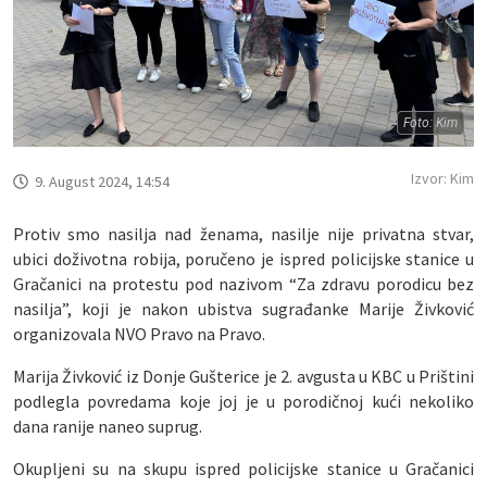
Foto: Kim
Izvor: Kim
9. August 2024, 14:54
Protiv smo nasilja nad ženama, nasilje nije privatna stvar,
ubici doživotna robija, poručeno je ispred policijske stanice u
Gračanici na protestu pod nazivom “Za zdravu porodicu bez
nasilja”, koji je nakon ubistva sugrađanke Marije Živković
organizovala NVO Pravo na Pravo.
Marija Živković iz Donje Gušterice je 2. avgusta u KBC u Prištini
podlegla povredama koje joj je u porodičnoj kući nekoliko
dana ranije naneo suprug.
Okupljeni su na skupu ispred policijske stanice u Gračanici