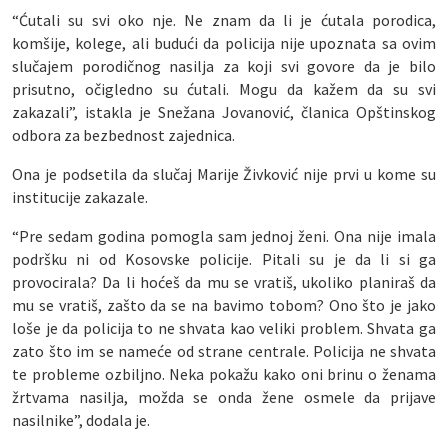
“Ćutali su svi oko nje. Ne znam da li je ćutala porodica,
komšije, kolege, ali budući da policija nije upoznata sa ovim
slučajem porodičnog nasilja za koji svi govore da je bilo
prisutno, očigledno su ćutali. Mogu da kažem da su svi
zakazali”, istakla je Snežana Jovanović, članica Opštinskog
odbora za bezbednost zajednica.
Ona je podsetila da slučaj Marije Živković nije prvi u kome su
institucije zakazale.
“Pre sedam godina pomogla sam jednoj ženi. Ona nije imala
podršku ni od Kosovske policije. Pitali su je da li si ga
provocirala? Da li hoćeš da mu se vratiš, ukoliko planiraš da
mu se vratiš, zašto da se na bavimo tobom? Ono što je jako
loše je da policija to ne shvata kao veliki problem. Shvata ga
zato što im se nameće od strane centrale. Policija ne shvata
te probleme ozbiljno. Neka pokažu kako oni brinu o ženama
žrtvama nasilja, možda se onda žene osmele da prijave
nasilnike”, dodala je.