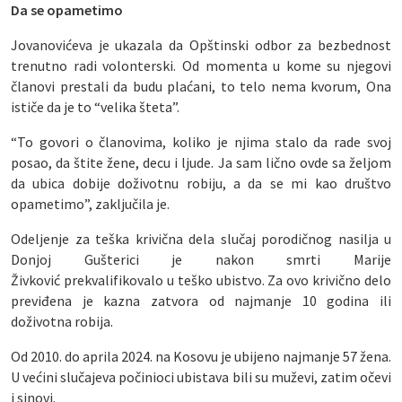
Da se opametimo
Jovanovićeva je ukazala da Opštinski odbor za bezbednost
trenutno radi volonterski. Od momenta u kome su njegovi
članovi prestali da budu plaćani, to telo nema kvorum, Ona
ističe da je to “velika šteta”.
“To govori o članovima, koliko je njima stalo da rade svoj
posao, da štite žene, decu i ljude. Ja sam lično ovde sa željom
da ubica dobije doživotnu robiju, a da se mi kao društvo
opametimo”, zaključila je.
Odeljenje za teška krivična dela slučaj porodičnog nasilja u
Donjoj Gušterici je nakon smrti Marije
Živković prekvalifikovalo u teško ubistvo. Za ovo krivično delo
previđena je kazna zatvora od najmanje 10 godina ili
doživotna robija.
Od 2010. do aprila 2024. na Kosovu je ubijeno najmanje 57 žena.
U većini slučajeva počinioci ubistava bili su muževi, zatim očevi
i sinovi.