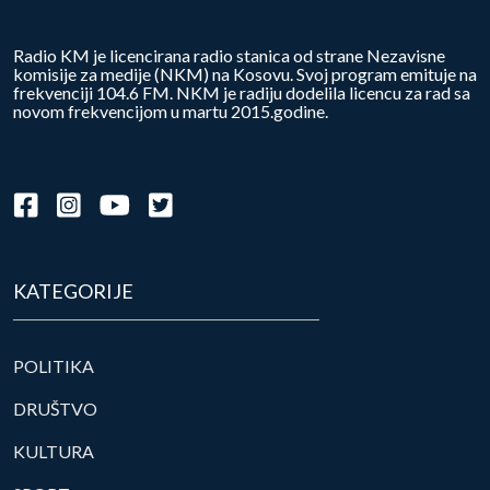
Radio KM je licencirana radio stanica od strane Nezavisne
komisije za medije (NKM) na Kosovu. Svoj program emituje na
frekvenciji 104.6 FM. NKM je radiju dodelila licencu za rad sa
novom frekvencijom u martu 2015.godine.
KATEGORIJE
POLITIKA
DRUŠTVO
KULTURA