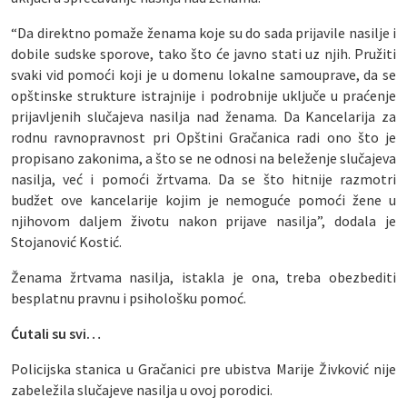
“Da direktno pomaže ženama koje su do sada prijavile nasilje i
dobile sudske sporove, tako što će javno stati uz njih. Pružiti
svaki vid pomoći koji je u domenu lokalne samouprave, da se
opštinske strukture istrajnije i podrobnije uključe u praćenje
prijavljenih slučajeva nasilja nad ženama. Da Kancelarija za
rodnu ravnopravnost pri Opštini Gračanica radi ono što je
propisano zakonima, a što se ne odnosi na beleženje slučajeva
nasilja, već i pomoći žrtvama. Da se što hitnije razmotri
budžet ove kancelarije kojim je nemoguće pomoći žene u
njihovom daljem životu nakon prijave nasilja”, dodala je
Stojanović Kostić.
Ženama žrtvama nasilja, istakla je ona, treba obezbediti
besplatnu pravnu i psihološku pomoć.
Ćutali su svi…
Policijska stanica u Gračanici pre ubistva Marije Živković nije
zabeležila slučajeve nasilja u ovoj porodici.