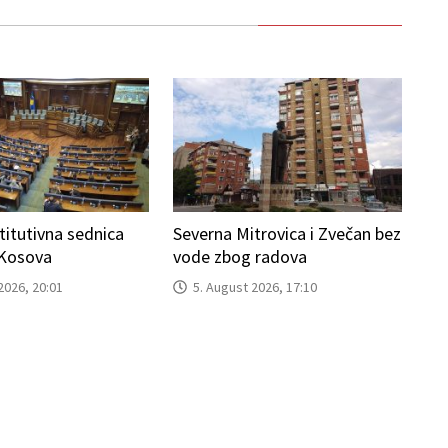
titutivna sednica
Severna Mitrovica i Zvečan bez
 Kosova
vode zbog radova
2026, 20:01
5. August 2026, 17:10