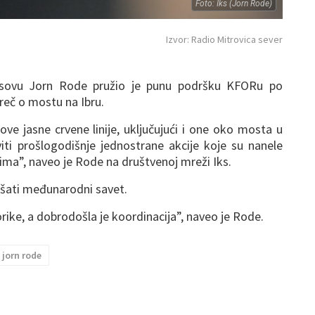
Foto: Iks (Jorn Rode)
Izvor: Radio Mitrovica sever
ovu Jorn Rode pružio je punu podršku KFORu po
e reč o mostu na Ibru.
ve jasne crvene linije, uključujući i one oko mosta u
iti prošlogodišnje jednostrane akcije koje su nanele
lima”, naveo je Rode na društvenoj mreži Iks.
ušati međunarodni savet.
rike, a dobrodošla je koordinacija”, naveo je Rode.
jorn rode