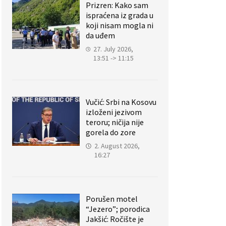
Prizren: Kako sam
ispraćena iz grada u
koji nisam mogla ni
da uđem
27. July 2026,
13:51 -> 11:15
Vučić: Srbi na Kosovu
izloženi jezivom
teroru; ničija nije
gorela do zore
2. August 2026,
16:27
Porušen motel
“Jezero”; porodica
Jakšić: Ročište je