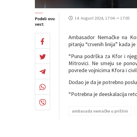
14. August 2024, 17:04 -> 17:05
Podeli ovu
vest:
Ambasador Nemačke na Kos
pitanju “crvenih linija” kada j
“Puna podrška za Kfor i njego
Mitrovici. Ne smeju se ponov
povrede vojnicima Kfora i civi
Dodao je da je potrebno posl
“Potrebna je deeskalacija reto
ambasada nemačke u prištini