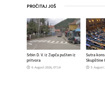
PROČITAJ JOŠ
Srbin D. V. iz Zupča pušten iz
Sutra kons
pritvora
Skupštine
6. August 2026, 07:14
5. August 