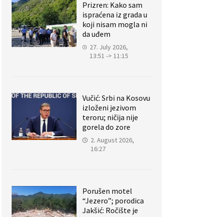
Prizren: Kako sam
ispraćena iz grada u
koji nisam mogla ni
da uđem
27. July 2026,
13:51 -> 11:15
Vučić: Srbi na Kosovu
izloženi jezivom
teroru; ničija nije
gorela do zore
2. August 2026,
16:27
Porušen motel
“Jezero”; porodica
Jakšić: Ročište je