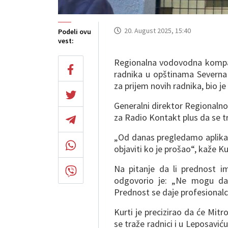
20. August 2025, 15:40
Podeli ovu
vest:
Regionalna vodovodna kompani
radnika u opštinama Severna 
za prijem novih radnika, bio 
Generalni direktor Regionalnog
za Radio Kontakt plus da se t
„Od danas pregledamo aplikac
objaviti ko je prošao“, kaže Ku
Na pitanje da li prednost im
odgovorio je: „Ne mogu da 
Prednost se daje profesionalc
Kurti je precizirao da će Mitr
se traže radnici i u Leposavić