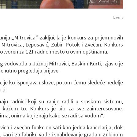
Foto: Kontakt plus
Izvor:
ja „Mitrovica“ zaključila je konkurs za prijem novih
Mitrovica, Leposavić, Zubin Potok i Zvečan. Konkurs
je otvoren za 121 radno mesto u ovim opštinama.
 vodovoda u Južnoj Mitrovici, Baškim Kurti, izjavio je
renutno pregledaju prijave.
ije ko ispunjava uslove, potom ćemo sledeće nedelje
rti.
aju radnici koji su ranije radili u srpskom sistemu,
kažem to. Konkurs je bio za sve zainteresovane.
ima, onima koji znaju kako se radi sa vodom“.
ovica i Zvečan funkcionisati kao jedna kancelarija, dok
u, kao i za fabriku vode i snabdevanje grada u Zubinom