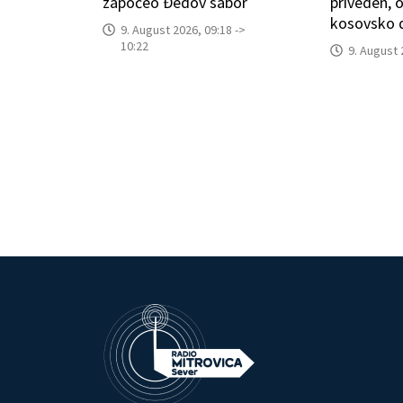
započeo Đedov sabor
priveden,
kosovsko d
9. August 2026, 09:18 ->
10:22
9. August 