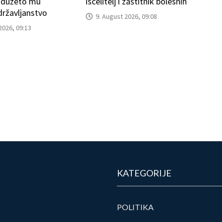
 oduzeto mu
iscelitelj i zaštitnik bolesnih
ržavljanstvo
9. August 2026, 09:08
2026, 09:13
KATEGORIJE
POLITIKA