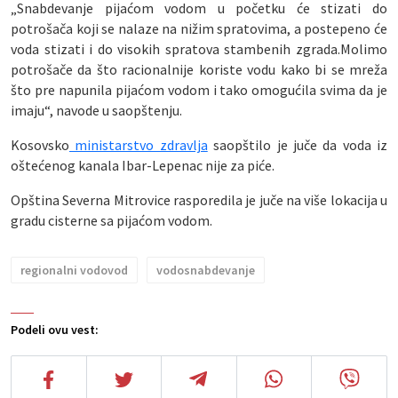
„Snabdevanje pijaćom vodom u početku će stizati do
potrošača koji se nalaze na nižim spratovima, a postepeno će
voda stizati i do visokih spratova stambenih zgrada.Molimo
potrošače da što racionalnije koriste vodu kako bi se mreža
što pre napunila pijaćom vodom i tako omogućila svima da je
imaju“, navode u saopštenju.
Kosovsko
ministarstvo zdravlja
saopštilo je juče da voda iz
oštećenog kanala Ibar-Lepenac nije za piće.
Opština Severna Mitrovice rasporedila je juče na više lokacija u
gradu cisterne sa pijaćom vodom.
regionalni vodovod
vodosnabdevanje
Podeli ovu vest: