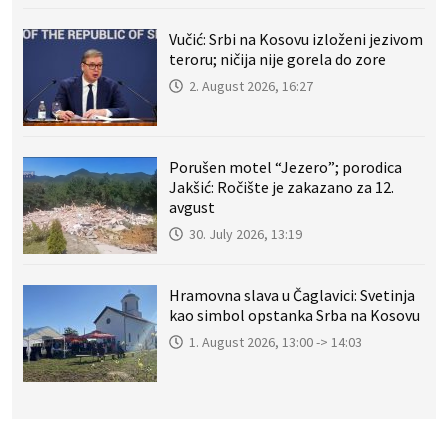
Vučić: Srbi na Kosovu izloženi jezivom
teroru; ničija nije gorela do zore
2. August 2026, 16:27
Porušen motel “Jezero”; porodica
Jakšić: Ročište je zakazano za 12.
avgust
30. July 2026, 13:19
Hramovna slava u Čaglavici: Svetinja
kao simbol opstanka Srba na Kosovu
1. August 2026, 13:00 -> 14:03