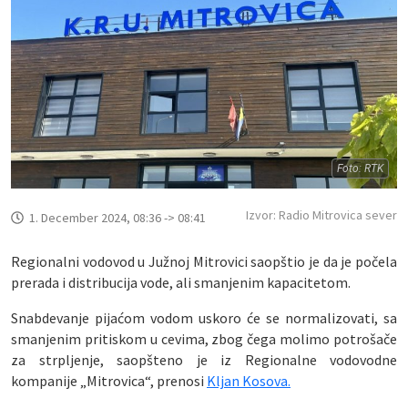
Foto: RTK
Izvor: Radio Mitrovica sever
1. December 2024, 08:36 -> 08:41
Regionalni vodovod u Južnoj Mitrovici saopštio je da je počela
prerada i distribucija vode, ali smanjenim kapacitetom.
Snabdevanje pijaćom vodom uskoro će se normalizovati, sa
smanjenim pritiskom u cevima, zbog čega molimo potrošače
za strpljenje, saopšteno je iz Regionalne vodovodne
kompanije „Mitrovica“, prenosi
Kljan Kosova.