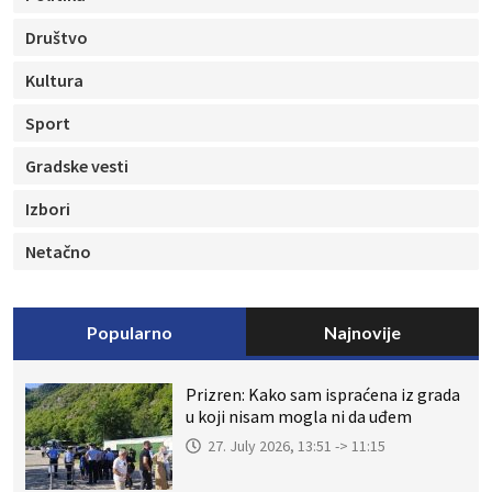
Društvo
Kultura
Sport
Gradske vesti
Izbori
Netačno
Popularno
Najnovije
Prizren: Kako sam ispraćena iz grada
u koji nisam mogla ni da uđem
27. July 2026, 13:51 -> 11:15