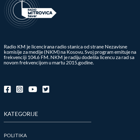
Radio KM je licencirana radio stanica od strane Nezavisne
komisije za medije (NKM) na Kosovu. Svoj program emituje na
frekvenciji 104.6 FM. NKM je radiju dodelila licencu za rad sa
novom frekvencijom u martu 2015.godine.
KATEGORIJE
POLITIKA