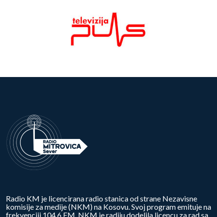
Radio KM je licencirana radio stanica od strane Nezavisne
komisije za medije (NKM) na Kosovu. Svoj program emituje na
frekvenciji 104.6 FM. NKM je radiju dodelila licencu za rad sa