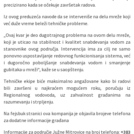
precizirano kada se očekuje završetak radova.
Iz ovog preduzeća navode da se interveniše na delu mreže koji
već duže vreme beleži tehničke probleme.
„Ovaj kvar je deo dugotrajnog problema na ovom delu mreže,
koji je uticao na stabilnost i kvalitet snabdevanja vodom za
stanovnike ovog područja. Intervencija ima za cilj ne samo
ponovno uspostavljanje redovnog funkcionisanja sistema, već
i dugoročno poboljšanje snabdevanja vodom i smanjenje
gubitaka u mreži“, kaže se u saopštenju.
Tehničke ekipe biće maksimalno angažovane kako bi radovi
bili završeni u najkraćem mogućem roku, poručuju iz
Regionalnog vodovoda, uz zahvalnost građanima na
razumevanju i strpljenju.
Na fejsbuk stranici ova kompanija je objavila brojeve telefona
za dodatne informacije građana
Informacije za područje Južne Mitrovice na broj telefona:
+383