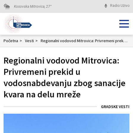
Radio Uživo
Kosovska Mitrovica,
27
°
Početna
>
Vesti
>
Regionalni vodovod Mitrovica: Privremeni prekid u vodosnabdevanju zbog sanacije kvara na delu mreže
Regionalni vodovod Mitrovica:
Privremeni prekid u
vodosnabdevanju zbog sanacije
kvara na delu mreže
GRADSKE VESTI