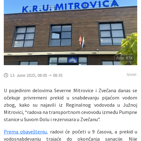
Foto: RTK
Izvor:
13. June 2025, 08:05 -> 08:35
U pojedinim delovima Severne Mitrovice i Zvečana danas se
očekuje privremeni prekid u snabdevanju pijaćom vodom
zbog, kako su najavili iz Reginalnog vodovoda u Južnoj
Mitrovici, “radova na transportnom cevovodu između Pumpne
stanice u Suvom Dolu i rezervoara u Zvečanu”.
Prema obaveštenju,
radovi će početi u 9 časova, a prekid u
vodosnabdevanju trajaće do okončanja sanacije. Nije