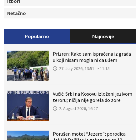
Izbori
Netačno
Popularno
Najnovije
Prizren: Kako sam ispraćena iz grada
u koji nisam mogla ni da uđem
27. July 2026, 13:51 -> 11:15
Vučić: Srbi na Kosovu izloženi jezivom
teroru; ničija nije gorela do zore
2. August 2026, 16:27
Porušen motel “Jezero”; porodica
Jakšić: Ročište je zakazano za 12.