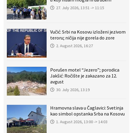
27. July 2026, 13:51 -> 11:15
Vučić: Srbi na Kosovu izloženi jezivom
teroru; ničija nije gorela do zore
2. August 2026, 16:27
Porušen motel “Jezero”; porodica
Jakšić: Ročište je zakazano za 12.
avgust
30. July 2026, 13:19
Hramovna slava u Čaglavici: Svetinja
kao simbol opstanka Srba na Kosovu
1. August 2026, 13:00 -> 14:03