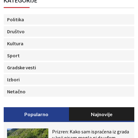
KATEGORIJE
Politika
Društvo
Kultura
Sport
Gradske vesti
Izbori
Netačno
Popularno
Najnovije
Prizren: Kako sam ispraćena iz grada
u koji nisam mogla ni da uđem