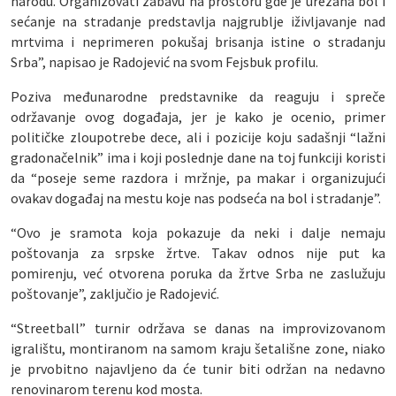
narodu. Organizovati zabavu na prostoru gde je urezana bol i
sećanje na stradanje predstavlja najgrublje iživljavanje nad
mrtvima i neprimeren pokušaj brisanja istine o stradanju
Srba”, napisao je Radojević na svom Fejsbuk profilu.
Poziva međunarodne predstavnike da reaguju i spreče
održavanje ovog događaja, jer je kako je ocenio, primer
političke zloupotrebe dece, ali i pozicije koju sadašnji “lažni
gradonačelnik” ima i koji poslednje dane na toj funkciji koristi
da “poseje seme razdora i mržnje, pa makar i organizujući
ovakav događaj na mestu koje nas podseća na bol i stradanje”.
“Ovo je sramota koja pokazuje da neki i dalje nemaju
poštovanja za srpske žrtve. Takav odnos nije put ka
pomirenju, već otvorena poruka da žrtve Srba ne zaslužuju
poštovanje”, zaključio je Radojević.
“Streetball” turnir održava se danas na improvizovanom
igralištu, montiranom na samom kraju šetališne zone, niako
je prvobitno najavljeno da će tunir biti održan na nedavno
renovinarom terenu kod mosta.