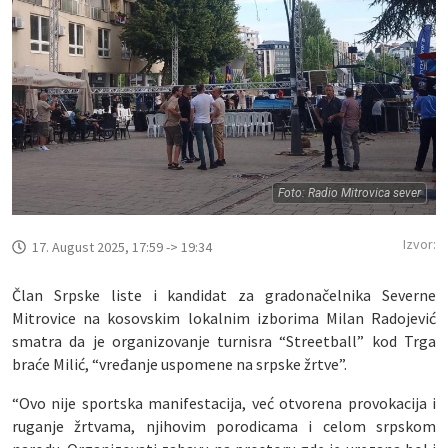
Foto: Radio Mitrovica sever
Izvor:
17. August 2025, 17:59 -> 19:34
Član Srpske liste i kandidat za gradonačelnika Severne
Mitrovice na kosovskim lokalnim izborima Milan Radojević
smatra da je organizovanje turnisra “Streetball” kod Trga
braće Milić, “vređanje uspomene na srpske žrtve”.
“Ovo nije sportska manifestacija, već otvorena provokacija i
ruganje žrtvama, njihovim porodicama i celom srpskom