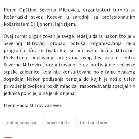
Pored Opštine Severna Mitrovica, organizatori turnira su
Košarkaški savez Kosova u saradnji sa profesionalnim
košarkašem Driljonom Hajrizijem.
Ovaj turnir organizovan je svega nedelju dana nakon što je u
Severnoj Mitrovici propao pokušaj organizovanja dela
programa džez festivala koji se održava u Južnoj Mitrovici.
Podsetimo, održavanje programa ovog festivala u centru
Severne Mitrovice, organizovano je uz protivljenje većinske
srpske zajednice, koja nije konsultovana po pitanju ovakvog
događaja. Nakon podizanja tenzija do kojih je došlo usled
privođenja dvojice srpskih mladića i raspoređivanja specijalnih
jedinica policije, bina je uklonjena.
Izvor: Radio Mitrovica sever
milan radojević
srpska lista
treetball turnir