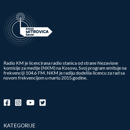
Radio KM je licencirana radio stanica od strane Nezavisne
komisije za medije (NKM) na Kosovu. Svoj program emituje na
frekvenciji 104.6 FM. NKM je radiju dodelila licencu za rad sa
novom frekvencijom u martu 2015.godine.
KATEGORIJE