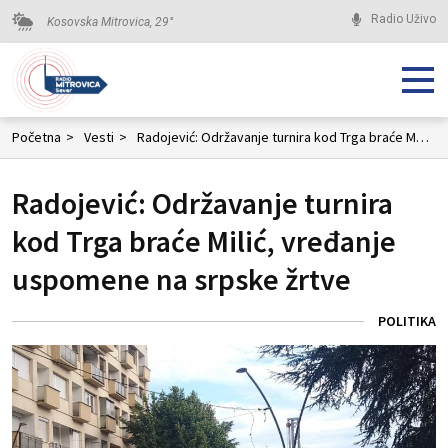
Radio Uživo
Kosovska Mitrovica,
29
°
Početna
>
Vesti
>
Radojević: Održavanje turnira kod Trga braće Milić, vređanje uspomene na srpske žrtve
Radojević: Održavanje turnira
kod Trga braće Milić, vređanje
uspomene na srpske žrtve
POLITIKA