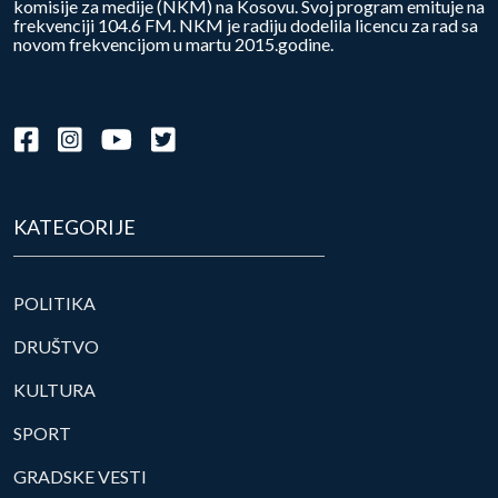
komisije za medije (NKM) na Kosovu. Svoj program emituje na
frekvenciji 104.6 FM. NKM je radiju dodelila licencu za rad sa
novom frekvencijom u martu 2015.godine.
KATEGORIJE
POLITIKA
DRUŠTVO
KULTURA
SPORT
GRADSKE VESTI