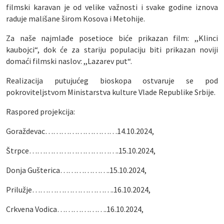
filmski karavan je od velike važnosti i svake godine iznova
raduje mališane širom Kosova i Metohije.
Za naše najmlađe posetioce biće prikazan film: ,,Klinci
kaubojci“, dok će za stariju populaciju biti prikazan noviji
domaći filmski naslov: ,,Lazarev put“.
Realizacija putujućeg bioskopa ostvaruje se pod
pokroviteljstvom Ministarstva kulture Vlade Republike Srbije.
Raspored projekcija:
Goraždevac………………………14.10.2024,
Štrpce…………………………….15.10.2024,
Donja Gušterica……………….15.10.2024,
Prilužje………………………….16.10.2024,
Crkvena Vodica……………….16.10.2024,