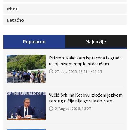
Izbori
Netačno
Popularno
Najnovije
Prizren: Kako sam ispraćena iz grada
u koji nisam mogla ni da uđem
27. July 2026, 13:51 -> 11:15
Vučić: Srbi na Kosovu izloženi jezivom
teroru; ničija nije gorela do zore
2. August 2026, 16:27