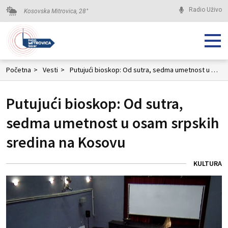
Radio Uživo
Kosovska Mitrovica,
28
°
Početna
>
Vesti
>
Putujući bioskop: Od sutra, sedma umetnost u osam srpskih sredina na Kosovu
Putujući bioskop: Od sutra,
sedma umetnost u osam srpskih
sredina na Kosovu
KULTURA