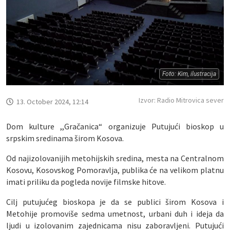
Foto: Kim, ilustracija
Izvor: Radio Mitrovica sever
13. October 2024, 12:14
Dom kulture ,,Gračanica“ organizuje Putujući bioskop u
srpskim sredinama širom Kosova.
Od najizolovanijih metohijskih sredina, mesta na Centralnom
Kosovu, Kosovskog Pomoravlja, publika će na velikom platnu
imati priliku da pogleda novije filmske hitove.
Cilj putujućeg bioskopa je da se publici širom Kosova i
Metohije promoviše sedma umetnost, urbani duh i ideja da
ljudi u izolovanim zajednicama nisu zaboravljeni. Putujući