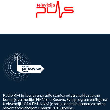
Radio KM je licencirana radio stanica od strane Nezavisne
komisije za medije (NKM) na Kosovu. Svoj program emituje na
frekvenciji 104.6 FM. NKM je radiju dodelila licencu za rad sa
novom frekvencijom u martu 2015.godine.