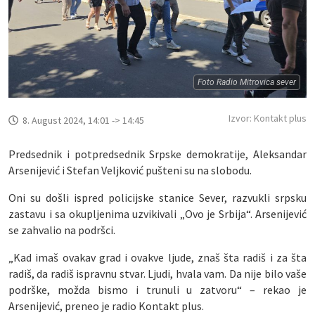
Foto Radio Mitrovica sever
Izvor: Kontakt plus
8. August 2024, 14:01 -> 14:45
Predsednik i potpredsednik Srpske demokratije, Aleksandar
Arsenijević i Stefan Veljković pušteni su na slobodu.
Oni su došli ispred policijske stanice Sever, razvukli srpsku
zastavu i sa okupljenima uzvikivali „Ovo je Srbija“. Arsenijević
se zahvalio na podršci.
„Kad imaš ovakav grad i ovakve ljude, znaš šta radiš i za šta
radiš, da radiš ispravnu stvar. Ljudi, hvala vam. Da nije bilo vaše
podrške, možda bismo i trunuli u zatvoru“ – rekao je
Arsenijević, preneo je radio Kontakt plus.