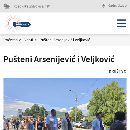
Radio Uživo
Kosovska Mitrovica,
18
°
Početna
>
Vesti
>
Pušteni Arsenijević i Veljković
Pušteni Arsenijević i Veljković
DRUŠTVO