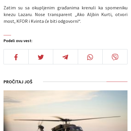
Zatim su sa okupljenim građanima krenuli ka spomeniku
knezu Lazaru. Nose transparent „Ako Aljbin Kurti, otvori
most, KFOR i Kvinta će biti odgovorni“.
Podeli ovu vest:
PROČITAJ JOŠ