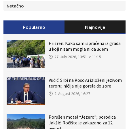
Netačno
Popularno
Najnovije
Prizren: Kako sam ispraćena iz grada
u koji nisam mogla ni da uđem
27. July 2026, 13:51 -> 11:15
Vučić: Srbi na Kosovu izloženi jezivom
teroru; ničija nije gorela do zore
2. August 2026, 16:27
Porušen motel “Jezero”; porodica
Jakšić: Ročište je zakazano za 12.
avgust