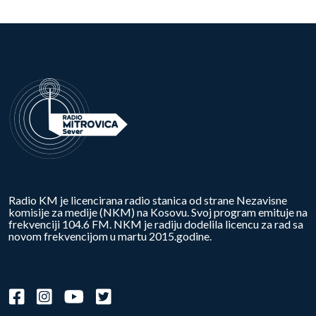
Radio KM je licencirana radio stanica od strane Nezavisne
komisije za medije (NKM) na Kosovu. Svoj program emituje na
frekvenciji 104.6 FM. NKM je radiju dodelila licencu za rad sa
novom frekvencijom u martu 2015.godine.