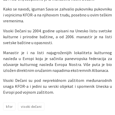
Kako se navodi, iguman Sava se zahvalio pukovniku pukovniku
i vojnicima KFOR-a na njihovom trudu, posebno u ovim teškim
vremenima.
Visoki Dečani su 2004. godine upisani na Unesko listu svetske
kulturne i prirodne baštine, a od 2006. manastir je na listi
svetske baštine u opasnosti.
Manastir je i na listi najugroženijih lokaliteta kulturnog
nasleđa u Evropi koju je sačinila panevropska federacija za
očuvanje kulturnog nasleđa Evropa Nostra. Više puta je bio
izložen direktnim oružanim napadima ekstremnih Albanaca.
Visoki Dečani su pod neprekidnom zaštitom međunarodnih
snaga KFOR-a i jedini su verski objekat i spomenik Uneska u
Evropi pod vojnom zaštitom.
kfor
visoki dečani