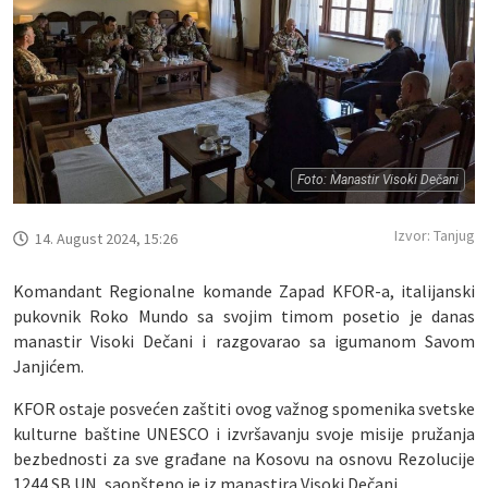
Foto: Manastir Visoki Dečani
Izvor: Tanjug
14. August 2024, 15:26
Komandant Regionalne komande Zapad KFOR-a, italijanski
pukovnik Roko Mundo sa svojim timom posetio je danas
manastir Visoki Dečani i razgovarao sa igumanom Savom
Janjićem.
KFOR ostaje posvećen zaštiti ovog važnog spomenika svetske
kulturne baštine UNESCO i izvršavanju svoje misije pružanja
bezbednosti za sve građane na Kosovu na osnovu Rezolucije
1244 SB UN, saopšteno je iz manastira Visoki Dečani.