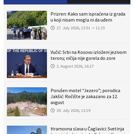
Prizren: Kako sam ispraćena iz grada
u koji nisam mogla ni da uđem
27. July 2026, 13:51 -> 11:15
Vučić: Srbi na Kosovu izloženi jezivom
teroru; ničija nije gorela do zore
2. August 2026, 16:27
Porušen motel “Jezero”; porodica
Jakšić: Ročište je zakazano za 12.
avgust
30. July 2026, 13:19
Hramovna slava u Čaglavici: Svetinja