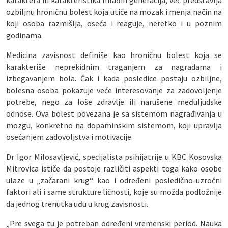
karaktera ili karakteristika mlađih generacija, već predstavlja
ozbiljnu hroničnu bolest koja utiče na mozak i menja način na
koji osoba razmišlja, oseća i reaguje, neretko i u poznim
godinama.
Medicina zavisnost definiše kao hroničnu bolest koja se
karakteriše neprekidnim traganjem za nagradama i
izbegavanjem bola. Čak i kada posledice postaju ozbiljne,
bolesna osoba pokazuje veće interesovanje za zadovoljenje
potrebe, nego za loše zdravlje ili narušene međuljudske
odnose. Ova bolest povezana je sa sistemom nagrađivanja u
mozgu, konkretno na dopaminskim sistemom, koji upravlja
osećanjem zadovoljstva i motivacije.
Dr Igor Milosavljević, specijalista psihijatrije u KBC Kosovska
Mitrovica ističe da postoje različiti aspekti toga kako osobe
ulaze u „začarani krug“ kao i određeni posledično-uzročni
faktori ali i same strukture ličnosti, koje su možda podložnije
da jednog trenutka uđu u krug zavisnosti.
„Pre svega tu je potreban određeni vremenski period. Nauka