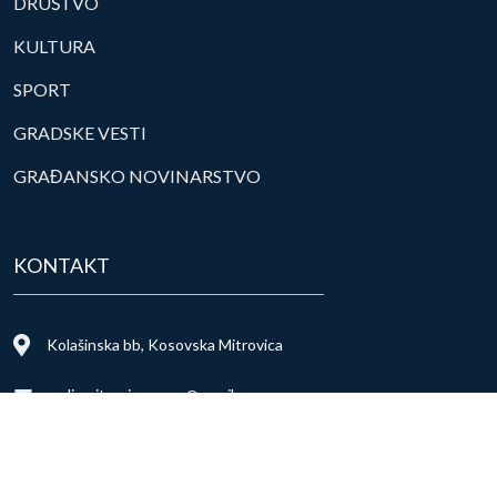
DRUŠTVO
KULTURA
SPORT
GRADSKE VESTI
GRAĐANSKO NOVINARSTVO
KONTAKT
Kolašinska bb, Kosovska Mitrovica
radiomitrovicasever@gmail.com
+381 28 498 702