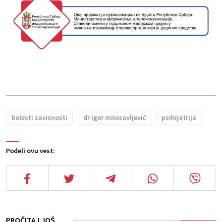
bolesti zavisnosti
dr igor milosavljević
psihijatrija
Podeli ovu vest:
PROČITAJ JOŠ