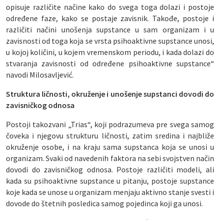
opisuje različite načine kako do svega toga dolazi i postoje
određene faze, kako se postaje zavisnik. Takođe, postoje i
različiti načini unošenja supstance u sam organizam i u
zavisnosti od toga koja se vrsta psihoaktivne supstance unosi,
u kojoj količini, u kojem vremenskom periodu, i kada dolazi do
stvaranja zavisnosti od određene psihoaktivne supstance“
navodi Milosavljević.
Struktura ličnosti, okruženje i unošenje supstanci dovodi do
zavisničkog odnosa
Postoji takozvani „Trias“, koji podrazumeva pre svega samog
čoveka i njegovu strukturu ličnosti, zatim sredina i najbliže
okruženje osobe, i na kraju sama supstanca koja se unosi u
organizam. Svaki od navedenih faktora na sebi svojstven način
dovodi do zavisničkog odnosa. Postoje različiti modeli, ali
kada su psihoaktivne supstance u pitanju, postoje supstance
koje kada se unose u organizam menjaju aktivno stanje svesti i
dovode do štetnih posledica samog pojedinca koji ga unosi.