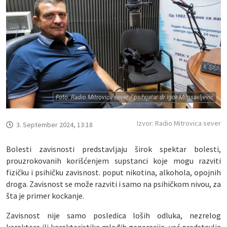
Foto: Radio Mitrovica sever / psihijatar dr Igor Milosavljević
Izvor: Radio Mitrovica sever
3. September 2024, 13:18
Bolesti zavisnosti predstavljaju širok spektar bolesti,
prouzrokovanih korišćenjem supstanci koje mogu razviti
fizičku i psihičku zavisnost. poput nikotina, alkohola, opojnih
droga. Zavisnost se može razviti i samo na psihičkom nivou, za
šta je primer kockanje.
Zavisnost nije samo posledica loših odluka, nezrelog