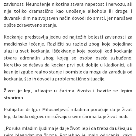
zavisnost. Neunošenje nikotina stvara napetost i nervozu, ali
nije toliko dramatično kao unošenje alkohola ili droge. I
duvanski dim na svojstven način dovodi do smrti, jer narušava
opšte zdravstveno stanje.
Kockanje predstavlja jednu od najtežih bolesti zavisnosti za
medicinsko lečenje. Različiti su razlozi zbog koje pojedinac
ulazi u svet kockanja. Iščekivanje koje postoji kod kockanja
stvara adrenalin zbog kojeg se osoba oseća uzbuđeno.
Neretko se dešava da kockar prvi put dobije u kladionici, ali
kasnije izgube realno stanje i pomisle da mogu da zarađuju od
kockanja, što ih dovodi u problematične situacije.
Život je lep, uživajte u čarima života i bavite se lepim
stvarima
Psihijatar dr Igor Milosavljević mladima poručuje da je život
lep, da budu odgovorni i uživaju u svim čarima koje život nudi.
„Poruka mladim ljudima je da je život lep i da treba da uživaju u
svim blagodatima života. Potrebno je malo odricanja, kako