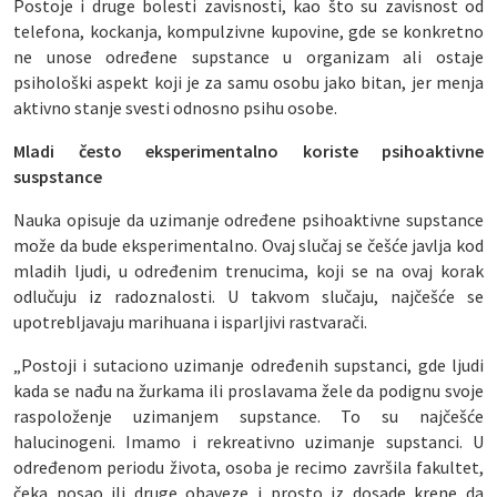
Postoje i druge bolesti zavisnosti, kao što su zavisnost od
telefona, kockanja, kompulzivne kupovine, gde se konkretno
ne unose određene supstance u organizam ali ostaje
psihološki aspekt koji je za samu osobu jako bitan, jer menja
aktivno stanje svesti odnosno psihu osobe.
Mladi često eksperimentalno koriste psihoaktivne
suspstance
Nauka opisuje da uzimanje određene psihoaktivne supstance
može da bude eksperimentalno. Ovaj slučaj se češće javlja kod
mladih ljudi, u određenim trenucima, koji se na ovaj korak
odlučuju iz radoznalosti. U takvom slučaju, najčešće se
upotrebljavaju marihuana i isparljivi rastvarači.
„Postoji i sutaciono uzimanje određenih supstanci, gde ljudi
kada se nađu na žurkama ili proslavama žele da podignu svoje
raspoloženje uzimanjem supstance. To su najčešće
halucinogeni. Imamo i rekreativno uzimanje supstanci. U
određenom periodu života, osoba je recimo završila fakultet,
čeka posao ili druge obaveze i prosto iz dosade krene da