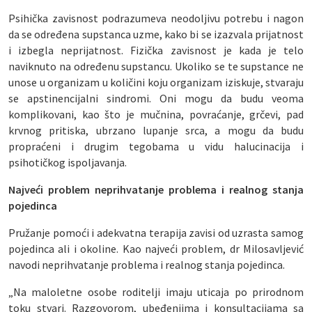
Psihička zavisnost podrazumeva neodoljivu potrebu i nagon
da se određena supstanca uzme, kako bi se izazvala prijatnost
i izbegla neprijatnost. Fizička zavisnost je kada je telo
naviknuto na određenu supstancu. Ukoliko se te supstance ne
unose u organizam u količini koju organizam iziskuje, stvaraju
se apstinencijalni sindromi. Oni mogu da budu veoma
komplikovani, kao što je mučnina, povraćanje, grčevi, pad
krvnog pritiska, ubrzano lupanje srca, a mogu da budu
propraćeni i drugim tegobama u vidu halucinacija i
psihotičkog ispoljavanja.
Najveći problem neprihvatanje problema i realnog stanja
pojedinca
Pružanje pomoći i adekvatna terapija zavisi od uzrasta samog
pojedinca ali i okoline. Kao najveći problem, dr Milosavljević
navodi neprihvatanje problema i realnog stanja pojedinca.
„Na maloletne osobe roditelji imaju uticaja po prirodnom
toku stvari. Razgovorom, ubeđenjima i konsultacijama sa