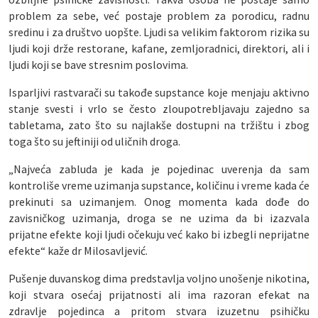
problem za sebe, već postaje problem za porodicu, radnu
sredinu i za društvo uopšte. Ljudi sa velikim faktorom rizika su
ljudi koji drže restorane, kafane, zemljoradnici, direktori, ali i
ljudi koji se bave stresnim poslovima.
Isparljivi rastvarači su takođe supstance koje menjaju aktivno
stanje svesti i vrlo se često zloupotrebljavaju zajedno sa
tabletama, zato što su najlakše dostupni na tržištu i zbog
toga što su jeftiniji od uličnih droga.
„Najveća zabluda je kada je pojedinac uverenja da sam
kontroliše vreme uzimanja supstance, količinu i vreme kada će
prekinuti sa uzimanjem. Onog momenta kada dođe do
zavisničkog uzimanja, droga se ne uzima da bi izazvala
prijatne efekte koji ljudi očekuju već kako bi izbegli neprijatne
efekte“ kaže dr Milosavljević.
Pušenje duvanskog dima predstavlja voljno unošenje nikotina,
koji stvara osećaj prijatnosti ali ima razoran efekat na
zdravlje pojedinca a pritom stvara izuzetnu psihičku