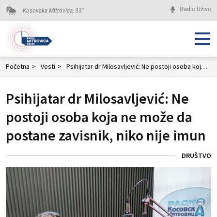
Radio Uživo
Kosovska Mitrovica,
33
°
Početna
>
Vesti
>
Psihijatar dr Milosavljević: Ne postoji osoba koja ne može da postane zavisnik, niko nije imun
Psihijatar dr Milosavljević: Ne
postoji osoba koja ne može da
postane zavisnik, niko nije imun
DRUŠTVO