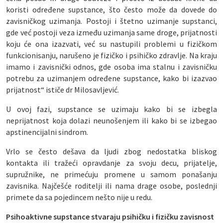
koristi određene supstance, što često može da dovede do
zavisničkog uzimanja. Postoji i štetno uzimanje supstanci,
gde već postoji veza između uzimanja same droge, prijatnosti
koju će ona izazvati, već su nastupili problemi u fizičkom
funkcionisanju, narušeno je fizičko i psihičko zdravlje. Na kraju
imamo i zavisnički odnos, gde osoba ima stalnu i zavisničku
potrebu za uzimanjem određene supstance, kako bi izazvao
prijatnost“ ističe dr Milosavljević.
U ovoj fazi, supstance se uzimaju kako bi se izbegla
neprijatnost koja dolazi neunošenjem ili kako bi se izbegao
apstinencijalni sindrom.
Vrlo se često dešava da ljudi zbog nedostatka bliskog
kontakta ili tražeći opravdanje za svoju decu, prijatelje,
supružnike, ne primećuju promene u samom ponašanju
zavisnika. Najčešće roditelji ili nama drage osobe, poslednji
primete da sa pojedincem nešto nije u redu.
Psihoaktivne supstance stvaraju psihičku i fizičku zavisnost