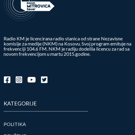
Radio KM je licencirana radio stanica od strane Nezavisne
komisije za medije (NKM) na Kosovu. Svoj program emituje na
frekvenciji 104.6 FM. NKM je radiju dodelila licencu za rad sa
novom frekvencijom u martu 2015.godine.
KATEGORIJE
POLITIKA