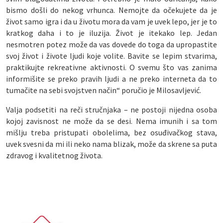
bismo došli do nekog vrhunca. Nemojte da očekujete da je
život samo igra i da u životu mora da vam je uvek lepo, jer je to
kratkog daha i to je iluzija. Život je itekako lep. Jedan
nesmotren potez može da vas dovede do toga da upropastite
svoj život i živote ljudi koje volite. Bavite se lepim stvarima,
praktikujte rekreativne aktivnosti. O svemu što vas zanima
informišite se preko pravih ljudi a ne preko interneta da to
tumačite na sebi svojstven način“ poručio je Milosavljević.
Valja podsetiti na reči stručnjaka – ne postoji nijedna osoba
kojoj zavisnost ne može da se desi. Nema imunih i sa tom
mišlju treba pristupati obolelima, bez osuđivačkog stava,
uvek svesni da mi ili neko nama blizak, može da skrene sa puta
zdravog i kvalitetnog života.