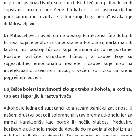
nego od psihoaktivnih supstanci. Kod lečenja psihoaktivnih
supstanci imamo određene blokatore i uz psihosocijalnu
podršku imamo rezultate. U kockanju toga nema“ istakao je
dr Milosavljević.
Dr Milosavljević navodi da ne postoji karakteristično doba ili
ličnost koja je podložna da postane alkoholičar, narkoman ili
kockar, niti postoji ličnost koja je imuna da to ne postane.
Postoje različite strukture ličnosti, a osobe koje su
sugestibilne, emocionalno nezrele i osobe koje nisu na
intelektualno zavidnom nivou, u većem su riziku da krenu
pogrešnim putem.
Najčešće bolesti zavisnosti zloupotreba alkohola, nikotina,
tableta i isparljivih rastvarivača
Alkohol je jedna od supstanci koja stvara psihičku zavisnost. U
našem društvu postoji tolerantniji stav prema alkoholu jer ga
mnogi karakterišu kao porok ili nečiju slabost. Međutim,
korišćenje alkohola može da dovede do razvoja alkoholizma i
ozbiljne psihičke zavisnosti. Takva osoba ne postaje samo