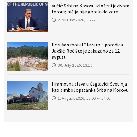
Vučić: Srbi na Kosovu izloženi jezivom
teroru; ničija nije gorela do zore
2. August 2026, 16:27
Porušen motel “Jezero”; porodica
Jakšić: Ročište je zakazano za 12.
avgust
30. July 2026, 13:19
Hramovna slava u Čaglavici: Svetinja
kao simbol opstanka Srba na Kosovu
1. August 2026, 13:00 -> 14:03