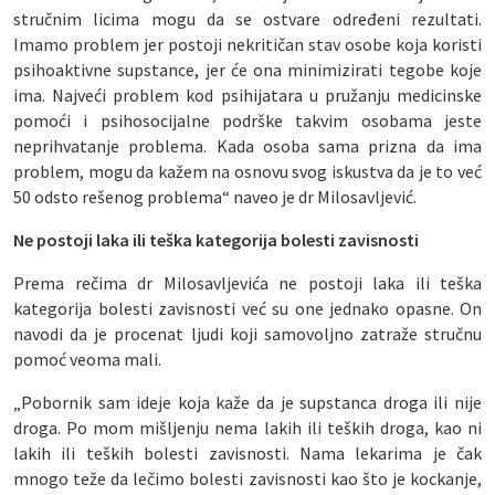
stručnim licima mogu da se ostvare određeni rezultati.
Imamo problem jer postoji nekritičan stav osobe koja koristi
psihoaktivne supstance, jer će ona minimizirati tegobe koje
ima. Najveći problem kod psihijatara u pružanju medicinske
pomoći i psihosocijalne podrške takvim osobama jeste
neprihvatanje problema. Kada osoba sama prizna da ima
problem, mogu da kažem na osnovu svog iskustva da je to već
50 odsto rešenog problema“ naveo je dr Milosavljević.
Ne postoji laka ili teška kategorija bolesti zavisnosti
Prema rečima dr Milosavljevića ne postoji laka ili teška
kategorija bolesti zavisnosti već su one jednako opasne. On
navodi da je procenat ljudi koji samovoljno zatraže stručnu
pomoć veoma mali.
„Pobornik sam ideje koja kaže da je supstanca droga ili nije
droga. Po mom mišljenju nema lakih ili teških droga, kao ni
lakih ili teških bolesti zavisnosti. Nama lekarima je čak
mnogo teže da lečimo bolesti zavisnosti kao što je kockanje,