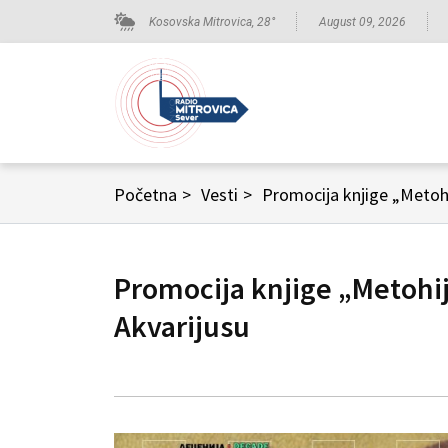
Kosovska Mitrovica,
28
°
August 09, 2026
Početna
>
Vesti
>
Promocija knjige „Metohi
Promocija knjige „Metohi
Akvarijusu