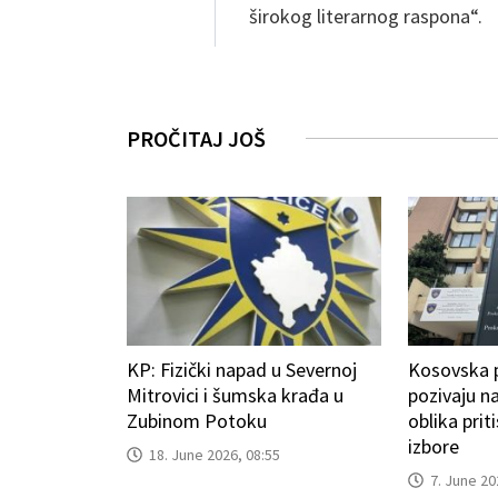
širokog literarnog raspona“.
PROČITAJ JOŠ
KP: Fizički napad u Severnoj
Kosovska po
Mitrovici i šumska krađa u
pozivaju na
Zubinom Potoku
oblika prit
izbore
18. June 2026, 08:55
7. June 20