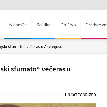
Najnovije
Politika
Društvo
Gradske ves
jski sfumato“ večeras u Akvarijusu
jski sfumato“ večeras u
UNCATEGORIZED