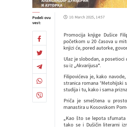
10. March 2025, 14:57
Podeli ovu
vest:
Promocija knjige Dušice Fil
početkom u 20 časova u mitr
knjizi će, pored autorke, govor
Ulaz je slobodan, a posetioci
su iz „Akvarijusa“.
Filipovićeva je, kako navode
stranica romana ‘Metohijski 
studija i tu, kako i sama prizn
Priča je smeštena u prosto
manastira u Kosovskom Pomora
„Kao što se lepota sfumata o
tako se i Dušičin literarni i