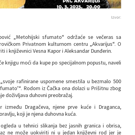
Izvor:
ipović „Metohijski sfumato“ održaće se večeras sa
ovičkom Privatnom kulturnom centru „Akvarijus“. O
iti i književnici Vesna Kapor i Aleksandar Dunđerin.
 će knjigu moći da kupe po specijalnom popustu, naveli
, „svoje rafinirane uspomene smestila u bezmalo 500
sfumato’“. Rodom iz Čačka ona dolazi u Prišitnu zbog
aje doživljava duhovni preobražaj.
r između Dragačeva, njene prve kuće i Draganca,
vlju, koji je njena duhovna kuća.
gleda u tehnici slikanja bez jasnih granica i obrisa,
zraz ne može uokviriti ni u jedan književni rod jer je