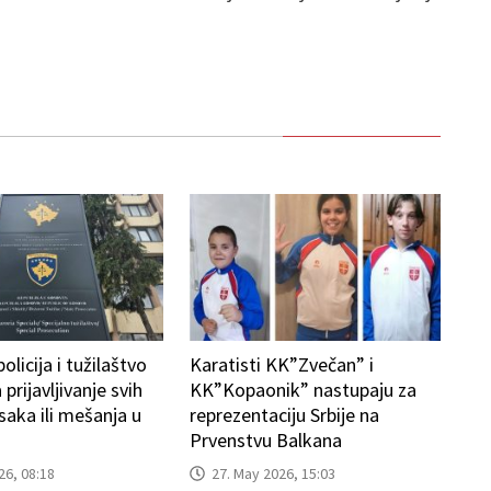
licija i tužilaštvo
Karatisti KK”Zvečan” i
 prijavljivanje svih
KK”Kopaonik” nastupaju za
isaka ili mešanja u
reprezentaciju Srbije na
Prvenstvu Balkana
26, 08:18
27. May 2026, 15:03