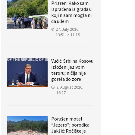
Prizren: Kako sam
ispraćena iz grada u
koji nisam mogla ni
da uđem
27. July 2026,
13:51 -> 11:15
Vučić: Srbi na Kosovu
izloženi jezivom
teroru; ničija nije
gorela do zore
2. August 2026,
16:27
Porušen motel
“Jezero”; porodica
Jakšić: Ročište je