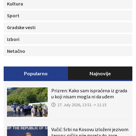
Kultura
Sport
Gradske vesti
Izbori
Netačno
Popularno
Najnovije
Prizren: Kako sam ispraćena iz grada
u koji nisam mogla ni da uđem
27. July 2026, 13:51 -> 11:15
Vučić: Srbi na Kosovu izloženi jezivom
teroru; ničija nije gorela do zore