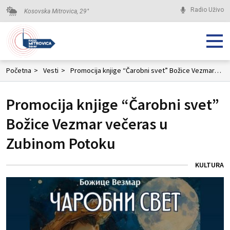
Radio Uživo
Kosovska Mitrovica,
29
°
Početna
>
Vesti
>
Promocija knjige “Čarobni svet” Božice Vezmar večeras u Zubinom Potoku
Promocija knjige “Čarobni svet”
Božice Vezmar večeras u
Zubinom Potoku
KULTURA