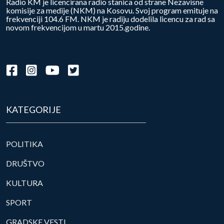
Radio KM je licencirana radio stanica od strane Nezavisne
komisije za medije (NKM) na Kosovu. Svoj program emituje na
frekvenciji 104.6 FM. NKM je radiju dodelila licencu za rad sa
novom frekvencijom u martu 2015.godine.
KATEGORIJE
POLITIKA
DRUŠTVO
KULTURA
SPORT
GRADSKE VESTI