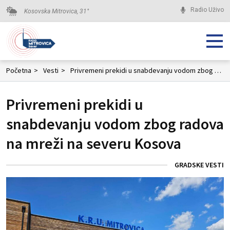
Radio Uživo
Kosovska Mitrovica,
31
°
Početna
>
Vesti
>
Privremeni prekidi u snabdevanju vodom zbog radova na mreži na severu Kosova
Privremeni prekidi u
snabdevanju vodom zbog radova
na mreži na severu Kosova
GRADSKE VESTI