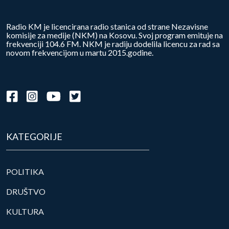
Radio KM je licencirana radio stanica od strane Nezavisne
komisije za medije (NKM) na Kosovu. Svoj program emituje na
frekvenciji 104.6 FM. NKM je radiju dodelila licencu za rad sa
novom frekvencijom u martu 2015.godine.
KATEGORIJE
POLITIKA
DRUŠTVO
KULTURA