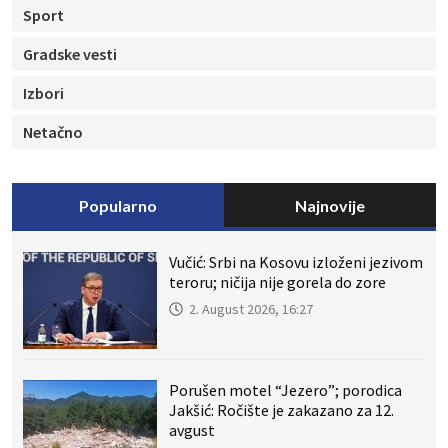
Sport
Gradske vesti
Izbori
Netačno
Popularno
Najnovije
Vučić: Srbi na Kosovu izloženi jezivom
teroru; ničija nije gorela do zore
2. August 2026, 16:27
Porušen motel “Jezero”; porodica
Jakšić: Ročište je zakazano za 12.
avgust