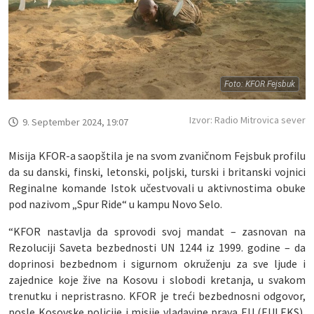
Foto: KFOR Fejsbuk
Izvor: Radio Mitrovica sever
9. September 2024, 19:07
Misija KFOR-a saopštila je na svom zvaničnom Fejsbuk profilu
da su danski, finski, letonski, poljski, turski i britanski vojnici
Reginalne komande Istok učestvovali u aktivnostima obuke
pod nazivom „Spur Ride“ u kampu Novo Selo.
“KFOR nastavlja da sprovodi svoj mandat – zasnovan na
Rezoluciji Saveta bezbednosti UN 1244 iz 1999. godine – da
doprinosi bezbednom i sigurnom okruženju za sve ljude i
zajednice koje žive na Kosovu i slobodi kretanja, u svakom
trenutku i nepristrasno. KFOR je treći bezbednosni odgovor,
posle Kosovske policije i misije vladavine prava EU (EULEKS),