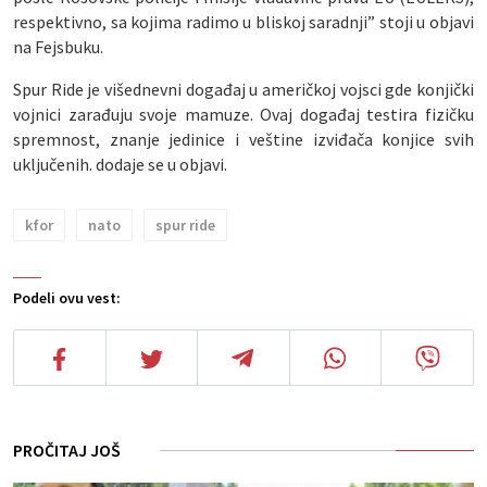
respektivno, sa kojima radimo u bliskoj saradnji” stoji u objavi
na Fejsbuku.
Spur Ride je višednevni događaj u američkoj vojsci gde konjički
vojnici zarađuju svoje mamuze. Ovaj događaj testira fizičku
spremnost, znanje jedinice i veštine izviđača konjice svih
uključenih. dodaje se u objavi.
kfor
nato
spur ride
Podeli ovu vest:
PROČITAJ JOŠ