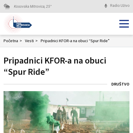
Radio Uživo
Kosovska Mitrovica,
25
°
Početna
>
Vesti
>
Pripadnici KFOR-a na obuci “Spur Ride”
Pripadnici KFOR-a na obuci
“Spur Ride”
DRUŠTVO