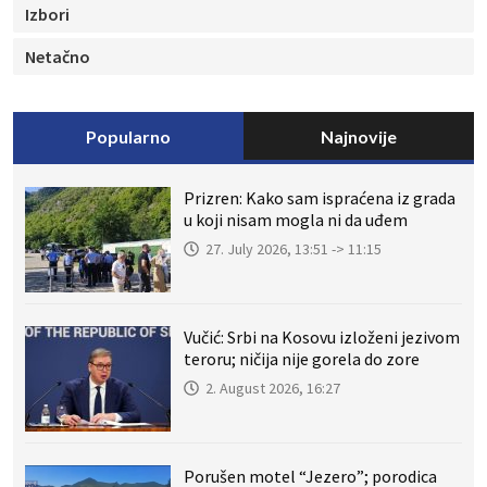
Izbori
Netačno
Popularno
Najnovije
Prizren: Kako sam ispraćena iz grada
u koji nisam mogla ni da uđem
27. July 2026, 13:51 -> 11:15
Vučić: Srbi na Kosovu izloženi jezivom
teroru; ničija nije gorela do zore
2. August 2026, 16:27
Porušen motel “Jezero”; porodica