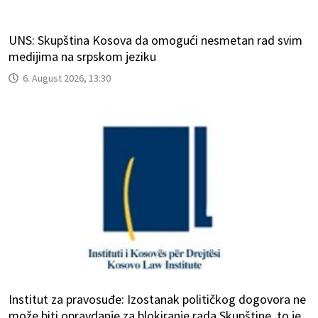
UNS: Skupština Kosova da omogući nesmetan rad svim
medijima na srpskom jeziku
6. August 2026, 13:30
Institut za pravosuđe: Izostanak političkog dogovora ne
može biti opravdanje za blokiranje rada Skupštine, to je