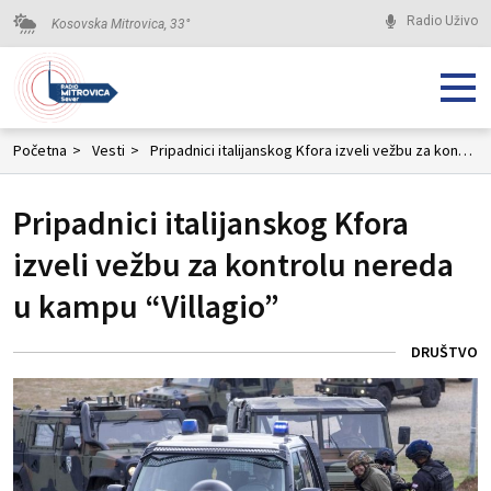
Radio Uživo
Kosovska Mitrovica,
33
°
Početna
>
Vesti
>
Pripadnici italijanskog Kfora izveli vežbu za kontrolu nereda u kampu “Villagio”
Pripadnici italijanskog Kfora
izveli vežbu za kontrolu nereda
u kampu “Villagio”
DRUŠTVO