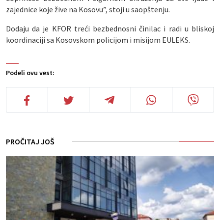
zajednice koje žive na Kosovu”, stoji u saopštenju.
Dodaju da je KFOR treći bezbednosni činilac i radi u bliskoj
koordinaciji sa Kosovskom policijom i misijom EULEKS.
Podeli ovu vest:
PROČITAJ JOŠ