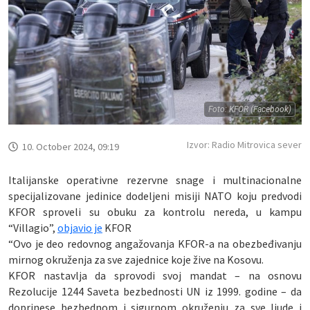
Foto: KFOR (Facebook)
Izvor: Radio Mitrovica sever
10. October 2024, 09:19
Italijanske operativne rezervne snage i multinacionalne
specijalizovane jedinice dodeljeni misiji NATO koju predvodi
KFOR sproveli su obuku za kontrolu nereda, u kampu
“Villagio”,
objavio je
KFOR
“Ovo je deo redovnog angažovanja KFOR-a na obezbeđivanju
mirnog okruženja za sve zajednice koje žive na Kosovu.
KFOR nastavlja da sprovodi svoj mandat – na osnovu
Rezolucije 1244 Saveta bezbednosti UN iz 1999. godine – da
doprinese bezbednom i sigurnom okruženju za sve ljude i