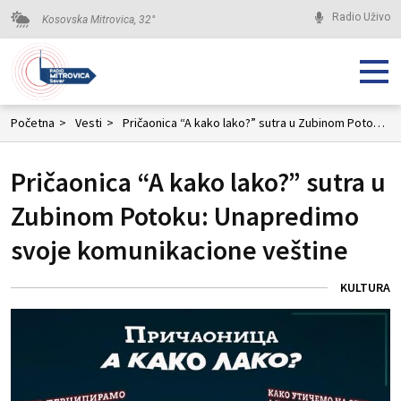
Radio Uživo
Kosovska Mitrovica,
32
°
Početna
>
Vesti
>
Pričaonica “A kako lako?” sutra u Zubinom Potoku: Unapredimo svoje komunikacione veštine
Pričaonica “A kako lako?” sutra u
Zubinom Potoku: Unapredimo
svoje komunikacione veštine
KULTURA