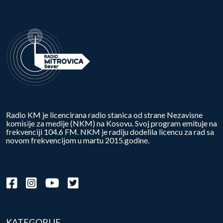
Radio KM je licencirana radio stanica od strane Nezavisne
komisije za medije (NKM) na Kosovu. Svoj program emituje na
frekvenciji 104.6 FM. NKM je radiju dodelila licencu za rad sa
novom frekvencijom u martu 2015.godine.
KATEGORIJE