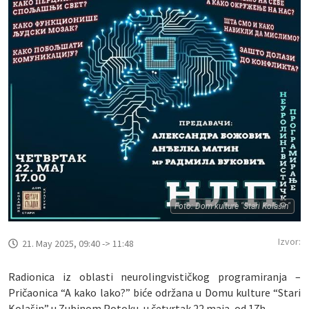
Foto: Dom kulture "Stari Kolašin"
Izvor:
21. May 2025, 09:40 -> 11:48
Radionica iz oblasti neurolingvističkog programiranja –
Pričaonica “A kako lako?” biće održana u Domu kulture “Stari
Kolašin” u Zubinom Potoku, u četvrtak 22 maja, od 17h.