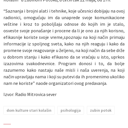
“Saznanja i brojni alati i tehnike, koje učesnici dobijaju na ovoj
radionici, omogućuju im da unaprede svoje komunikacione
veštine i kroz to poboljšaju odnose do kojih im je stalo,
osveste svoje ponašanje i procene da li je ono za njih korisno,
efikasnije koriste svoje vreme,spoznaju na koji način primaju
informacije iz spoljnog sveta, kako na njih reaguju i kako da
promene svoje reagovanje u željeno, na koji način da sebe drže
u dobrom stanju i kako efikasno da se vraćaju u isto, uprkos
izazovima svakodnevnice. Program donosi i to, da bolje
razumemo kako nastaju naše misli i naša uverenja, na koji
način upravljaju nama i koji su putevi da ih promenimo ukoliko
nam ne koriste” naode organizatori ovog predavanja.
Izvor: Radio Mitrovica sever
dom kulture stari kolašin
psihologija
zubin potok