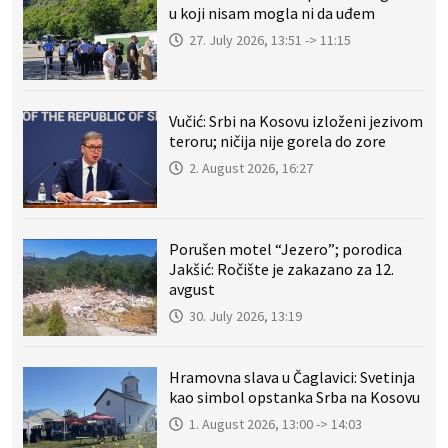
u koji nisam mogla ni da uđem
27. July 2026, 13:51 -> 11:15
Vučić: Srbi na Kosovu izloženi jezivom
teroru; ničija nije gorela do zore
2. August 2026, 16:27
Porušen motel “Jezero”; porodica
Jakšić: Ročište je zakazano za 12.
avgust
30. July 2026, 13:19
Hramovna slava u Čaglavici: Svetinja
kao simbol opstanka Srba na Kosovu
1. August 2026, 13:00 -> 14:03