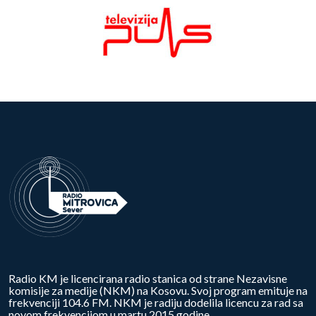
Radio KM je licencirana radio stanica od strane Nezavisne
komisije za medije (NKM) na Kosovu. Svoj program emituje na
frekvenciji 104.6 FM. NKM je radiju dodelila licencu za rad sa
novom frekvencijom u martu 2015.godine.