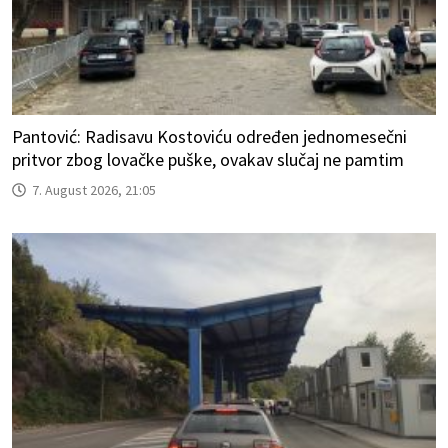
Pantović: Radisavu Kostoviću određen jednomesečni
pritvor zbog lovačke puške, ovakav slučaj ne pamtim
7. August 2026, 21:05