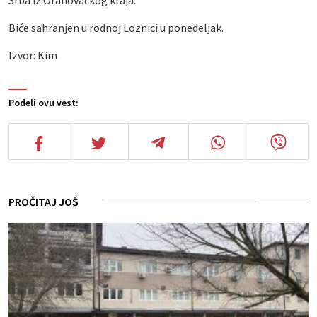
Srba iz Orahovačkog kraja.
Biće sahranjen u rodnoj Loznici u ponedeljak.
Izvor: Kim
Podeli ovu vest:
PROČITAJ JOŠ