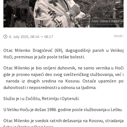
Foto: Olivera Radić
Izvor:
6. July 2025, 08:16 -> 08:17
Otac Milenko Dragićević (69), dugogodišnji paroh u Velikoj
Hoči, preminuo je juče posle teške bolesti.
Otac Milenko je bio voljeni duhovnik, ne samo vernika u Hoči
gde je proveo najveći deo svog svešteničkog službovanja, već i
naroda iz drugih sredina na Kosovu. Ostaće upamćen po
duhovitosti i neposrednosti u odnosu sa ljudima.
Služio je i u Zočištu, Retimlju i Opteruši.
U Veliku Hoču je došao 1986. godine posle službovanja u Lešku.
Otac Milenko je svedok ratnih dešavanja na Kosovu, stradanja