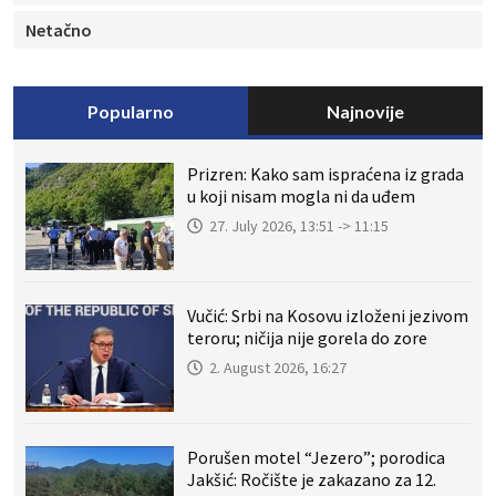
Netačno
Popularno
Najnovije
Prizren: Kako sam ispraćena iz grada
u koji nisam mogla ni da uđem
27. July 2026, 13:51 -> 11:15
Vučić: Srbi na Kosovu izloženi jezivom
teroru; ničija nije gorela do zore
2. August 2026, 16:27
Porušen motel “Jezero”; porodica
Jakšić: Ročište je zakazano za 12.