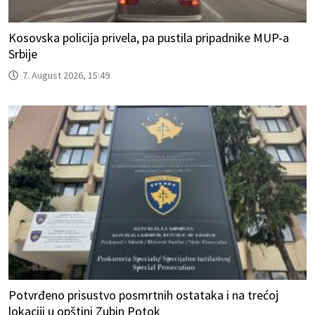
Kosovska policija privela, pa pustila pripadnike MUP-a
Srbije
7. August 2026, 15:49
Potvrđeno prisustvo posmrtnih ostataka i na trećoj
lokaciji u opštini Zubin Potok