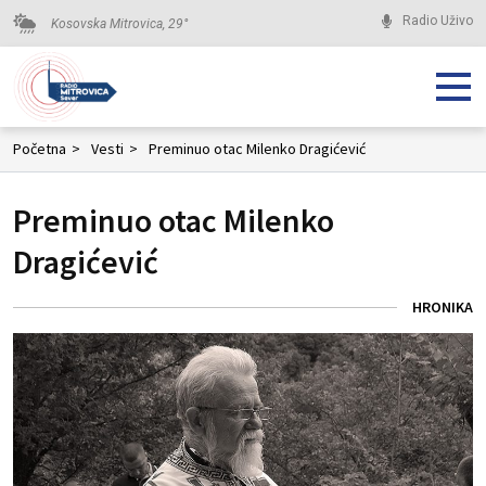
Radio Uživo
Kosovska Mitrovica,
29
°
Početna
>
Vesti
>
Preminuo otac Milenko Dragićević
Preminuo otac Milenko
Dragićević
HRONIKA