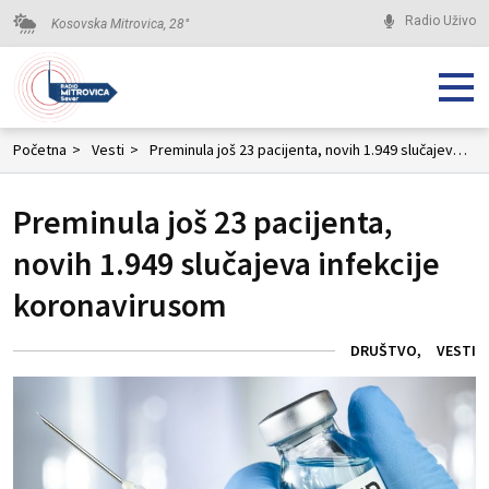
Radio Uživo
Kosovska Mitrovica,
28
°
Početna
>
Vesti
>
Preminula još 23 pacijenta, novih 1.949 slučajeva infekcije koronavirusom
Preminula još 23 pacijenta,
novih 1.949 slučajeva infekcije
koronavirusom
DRUŠTVO
VESTI