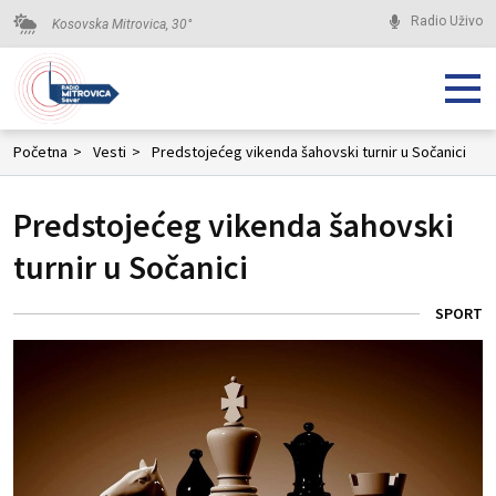
Radio Uživo
Kosovska Mitrovica,
30
°
Početna
>
Vesti
>
Predstojećeg vikenda šahovski turnir u Sočanici
Predstojećeg vikenda šahovski
turnir u Sočanici
SPORT