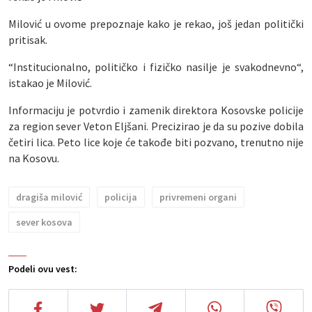
Milović u ovome prepoznaje kako je rekao, još jedan politički
pritisak.
“Institucionalno, političko i fizičko nasilje je svakodnevno“,
istakao je Milović.
Informaciju je potvrdio i zamenik direktora Kosovske policije
za region sever Veton Eljšani. Precizirao je da su pozive dobila
četiri lica. Peto lice koje će takođe biti pozvano, trenutno nije
na Kosovu.
dragiša milović
policija
privremeni organi
sever kosova
Podeli ovu vest: