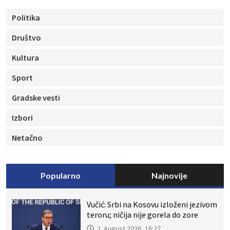
Politika
Društvo
Kultura
Sport
Gradske vesti
Izbori
Netačno
Popularno
Najnovije
Vučić: Srbi na Kosovu izloženi jezivom
teroru; ničija nije gorela do zore
2. August 2026, 16:27