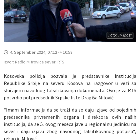
Foto: TV Most
4. September 2024, 07:12 -> 10:58
Izvor: Radio Mitrovica sever, RTS
Kosovska policija pozvala je predstavnike institucija
Republike Srbije na severu Kosova na razgovor u vezi sa
slučajem navodnog falsifikovanja dokumenata. Ovo je za RTS
potvrdio potpredsednik Srpske liste Dragiša Milović.
“Imam informaciju da se traži da se daju izjave od pojedinih
predsednika privremenih organa i direktora ovih naših
institucija, da se 5. ovog meseca jave u regionalnu jedinicu na
sever i daju izjavu zbog navodnog falsifikovanog potpisa“,
rekao je Milović