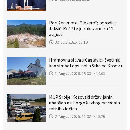
Porušen motel “Jezero”; porodica
Jakšić: Ročište je zakazano za 12.
avgust
30. July 2026, 13:19
Hramovna slava u Čaglavici: Svetinja
kao simbol opstanka Srba na Kosovu
1. August 2026, 13:00 -> 14:03
MUP Srbije: Kosovski državljanin
uhapšen na Horgošu zbog navodnih
ratnih zločina
2. August 2026, 11:02 -> 13:26