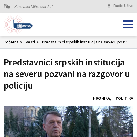
Radio Uživo
Kosovska Mitrovica,
24
°
Početna
>
Vesti
>
Predstavnici srpskih institucija na severu pozvani na razgovor u policiju
Predstavnici srpskih institucija
na severu pozvani na razgovor u
policiju
HRONIKA
POLITIKA