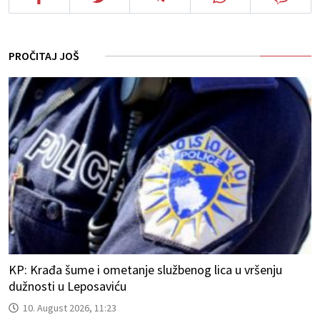
PROČITAJ JOŠ
KP: Krađa šume i ometanje službenog lica u vršenju
dužnosti u Leposaviću
10. August 2026, 11:23