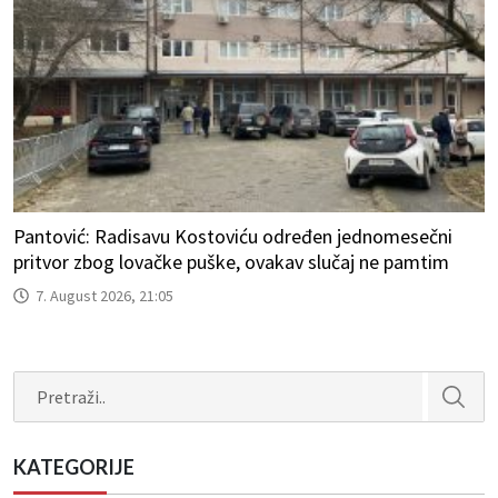
Pantović: Radisavu Kostoviću određen jednomesečni
pritvor zbog lovačke puške, ovakav slučaj ne pamtim
7. August 2026, 21:05
Search
KATEGORIJE