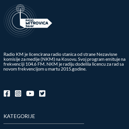
Radio KM je licencirana radio stanica od strane Nezavisne
komisije za medije (NKM) na Kosovu. Svoj program emituje na
frekvenciji 104.6 FM. NKM je radiju dodelila licencu za rad sa
novom frekvencijom u martu 2015.godine.
KATEGORIJE