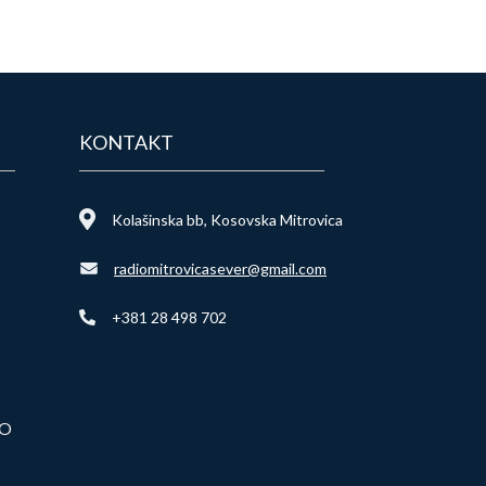
KONTAKT
Kolašinska bb, Kosovska Mitrovica
radiomitrovicasever@gmail.com
+381 28 498 702
VO