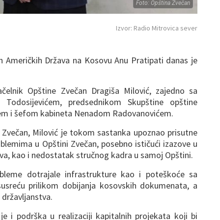
Foto: Opština Zvečan
Izvor: Radio Mitrovica sever
ih Američkih Država na Kosovu Anu Pratipati danas je
ačelnik Opštine Zvečan Dragiša Milović, zajedno sa
Todosijevićem, predsednikom Skupštine opštine
ćem i šefom kabineta Nenadom Radovanovićem.
 Zvečan, Milović je tokom sastanka upoznao prisutne
oblemima u Opštini Zvečan, posebno ističući izazove u
va, kao i nedostatak stručnog kadra u samoj Opštini.
bleme dotrajale infrastrukture kao i poteškoće sa
usreću prilikom dobijanja kosovskih dokumenata, a
 državljanstva.
 i podrška u realizaciji kapitalnih projekata koji bi