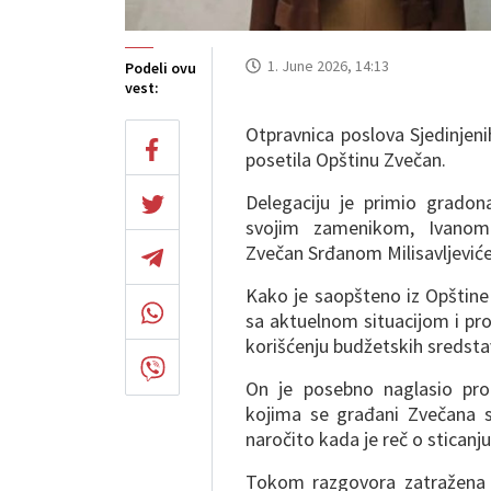
1. June 2026, 14:13
Podeli ovu
vest:
Otpravnica poslova Sjedinjen
posetila Opštinu Zvečan.
Delegaciju je primio gradon
svojim zamenikom, Ivanom 
Zvečan Srđanom Milisavljevi
Kako je saopšteno iz Opštine
sa aktuelnom situacijom i pr
korišćenju budžetskih sredsta
On je posebno naglasio pro
kojima se građani Zvečana s
naročito kada je reč o sticanju
Tokom razgovora zatražena je