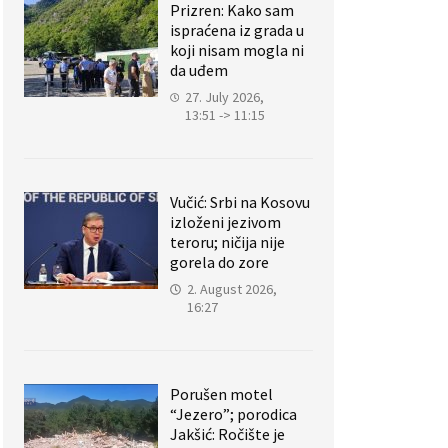
Prizren: Kako sam
ispraćena iz grada u
koji nisam mogla ni
da uđem
27. July 2026,
13:51 -> 11:15
Vučić: Srbi na Kosovu
izloženi jezivom
teroru; ničija nije
gorela do zore
2. August 2026,
16:27
Porušen motel
“Jezero”; porodica
Jakšić: Ročište je